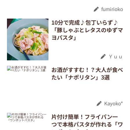
fumirioko
10分で完成♪包丁いらず♪
「豚しゃぶとレタスのゆずマ
ヨパスタ」
Ｙｕｕ
お酒がすすむ！？大人が食べ
たい「ナポリタン」3選
Kayoko*
片付け簡単！フライパン一
つで本格パスタが作れる「ワ