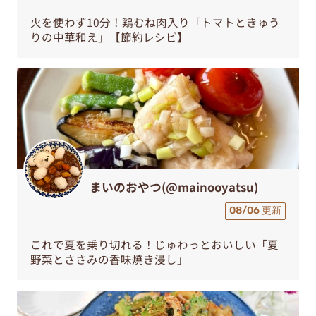
火を使わず10分！鶏むね肉入り「トマトときゅう
りの中華和え」【節約レシピ】
まいのおやつ(@mainooyatsu)
08/06 更新
これで夏を乗り切れる！じゅわっとおいしい「夏
野菜とささみの香味焼き浸し」