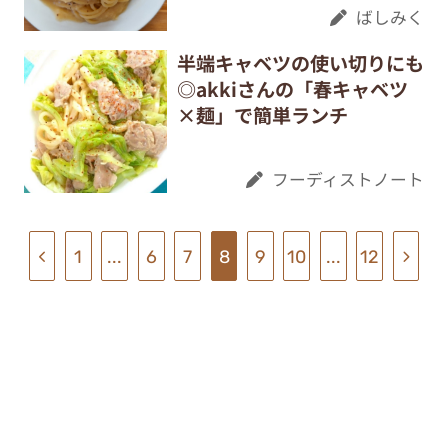
ばしみく
半端キャベツの使い切りにも
◎akkiさんの「春キャベツ
×麺」で簡単ランチ
フーディストノート
1
...
6
7
8
9
10
...
12