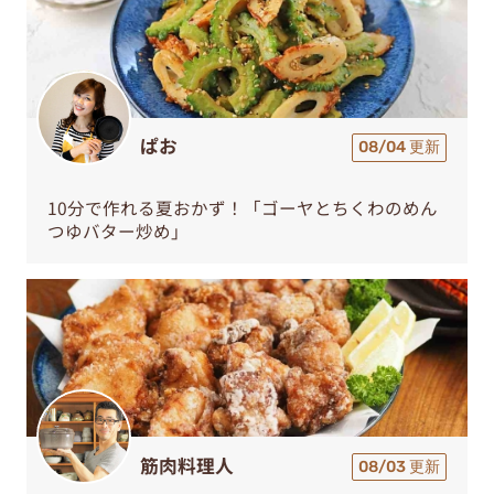
ぱお
08/04 更新
10分で作れる夏おかず！「ゴーヤとちくわのめん
つゆバター炒め」
筋肉料理人
08/03 更新