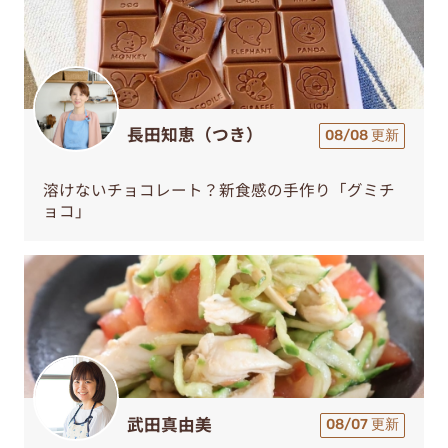
長田知恵（つき）
08/08 更新
溶けないチョコレート？新食感の手作り「グミチ
ョコ」
武田真由美
08/07 更新