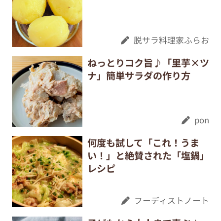
脱サラ料理家ふらお
ねっとりコク旨♪「里芋×ツ
ナ」簡単サラダの作り方
pon
何度も試して「これ！うま
い！」と絶賛された「塩鍋」
レシピ
フーディストノート