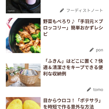
フーディストノート
野菜もぺろり♪「手羽元×ブ
ロッコリー」簡単おかずレシ
ピ
pon
「ふきん」はどこに置く？快
適＆清潔さをキープできる便
利な収納例
tomo
目からウロコ！「ポテサラ」
を時短で作る意外な方法