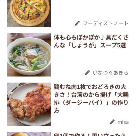
フーディストノート
体も心もぽかぽか♪具だくさ
んな「しょうが」スープ5選
いなつぐあきら
鶏むね肉1枚でおどろきの大
きさ！台湾のから揚げ「大鶏
排（ダージーパイ）」の作り
方
misa
卵1個で作る！思い立ったら