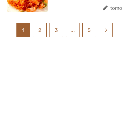
tomo
1
2
3
...
5