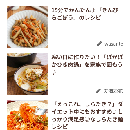
15分でかんたん♪「きんぴ
らごぼう」のレシピ
wasante
寒い日に作りたい！「ぽかぽ
かひき肉鍋」を家族で囲もう
♪
天海彩花
「えっこれ、しらたき？」ダ
イエット中にもおすすめ♪し
っかり満足感◎なしらたき麺
レシピ