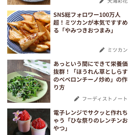
天海彩花
SNS総フォロワー100万人
超！ミツカンが本気ですすめ
る「やみつきおつまみ」
ミツカン
あっという間にできて栄養価
抜群！「ほうれん草としらす
のペペロンチーノ炒め」の作
り方
フーディストノート
電子レンジでサクッと作れち
ゃう「ひな祭りのレンチンお
やつ」