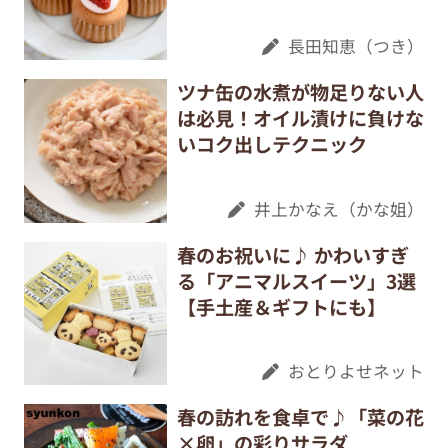
長田知恵（つき）
ツナ缶の水煮が物足りない人
は必見！オイル漬けに負けな
いコク出しテクニック
井上かなえ（かな姐）
春のお祝いに♪ かわいすぎ
る「アニマルスイーツ」3選
【手土産＆ギフトにも】
おとりよせネット
春の訪れを食卓で♪「菜の花
×卵」の彩りサラダ