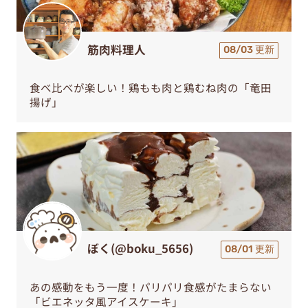
筋肉料理人
08/03 更新
食べ比べが楽しい！鶏もも肉と鶏むね肉の「竜田
揚げ」
ぼく(@boku_5656)
08/01 更新
あの感動をもう一度！パリパリ食感がたまらない
「ビエネッタ風アイスケーキ」