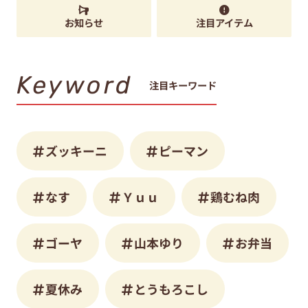
お知らせ
注目アイテム
Keyword
注目キーワード
ズッキーニ
ピーマン
なす
Ｙｕｕ
鶏むね肉
ゴーヤ
山本ゆり
お弁当
夏休み
とうもろこし