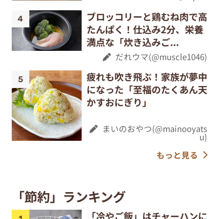
ブロッコリーと鶏むね肉で高
たんぱく！仕込み2分、栄養
満点な「炊き込みご...
だれウマ(@muscle1046)
疲れも吹き飛ぶ！家族が夢中
になった「至福のたくあん天
かすおにぎり」
まいのおやつ(@mainooyats
u)
もっと見る
「節約」ランキング
「冷やご飯」はチャーハンに