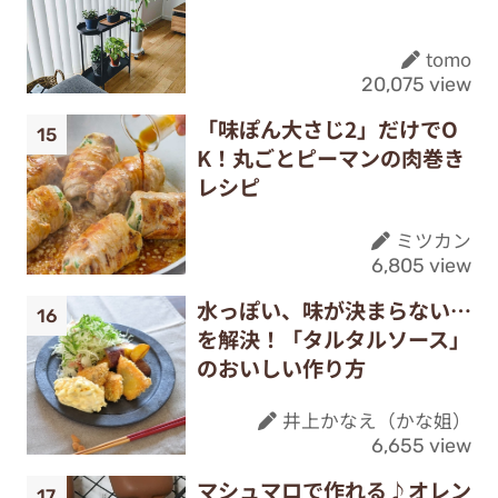
tomo
20,075 view
「味ぽん大さじ2」だけでO
K！丸ごとピーマンの肉巻き
レシピ
ミツカン
6,805 view
水っぽい、味が決まらない…
を解決！「タルタルソース」
のおいしい作り方
井上かなえ（かな姐）
6,655 view
マシュマロで作れる♪オレン