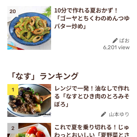
10分で作れる夏おかず！
「ゴーヤとちくわのめんつゆ
バター炒め」
ぱお
6,201 view
「なす」ランキング
レンジで一発！油なしで作れ
る「なすとひき肉のとろみそ
ぼろ」
山本ゆり
これで夏を乗り切れる！じゅ
わっとおいしい「夏野菜とさ