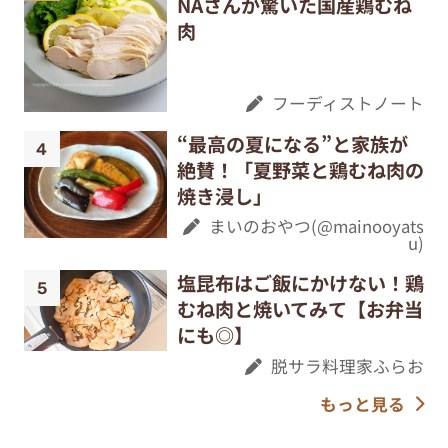
NAさんが驚いた国産鶏むね
肉
フーディストノート
“最高の夏になる”と家族が
絶賛！「夏野菜と鶏むね肉の
焼き浸し」
まいのおやつ(@mainooyats
u)
塩昆布はご飯にかけない！鶏
むね肉と焼いてみて【お弁当
にも◎】
脱サラ料理家ふらお
もっと見る