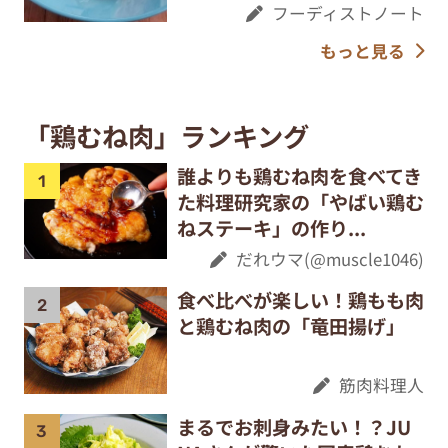
フーディストノート
もっと見る
「鶏むね肉」ランキング
誰よりも鶏むね肉を食べてき
た料理研究家の「やばい鶏む
ねステーキ」の作り...
だれウマ(@muscle1046)
食べ比べが楽しい！鶏もも肉
と鶏むね肉の「竜田揚げ」
筋肉料理人
まるでお刺身みたい！？JU