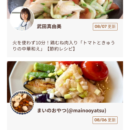
武田真由美
08/07 更新
火を使わず10分！鶏むね肉入り「トマトときゅう
りの中華和え」【節約レシピ】
まいのおやつ(@mainooyatsu)
08/06 更新