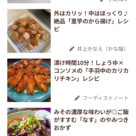
外はカリッ！中はほっくり♪
絶品「里芋のから揚げ」レシ
ピ
井上かなえ（かな姐）
漬け時間10分！しょうゆ×
コンソメの「手羽中のカリカ
リチキン」レシピ
フーディストノート
みその濃厚な味わいが◎ご飯
がすすむ「なす」のやみつき
おかず