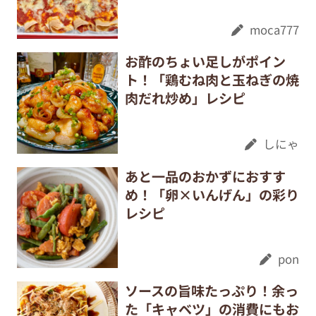
moca777
お酢のちょい足しがポイン
ト！「鶏むね肉と玉ねぎの焼
肉だれ炒め」レシピ
しにゃ
あと一品のおかずにおすす
め！「卵×いんげん」の彩り
レシピ
pon
ソースの旨味たっぷり！余っ
た「キャベツ」の消費にもお