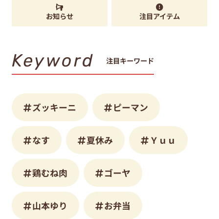
お知らせ
注目アイテム
Keyword
注目キーワード
ズッキーニ
ピーマン
なす
夏休み
Ｙｕｕ
鶏むね肉
ゴーヤ
山本ゆり
お弁当