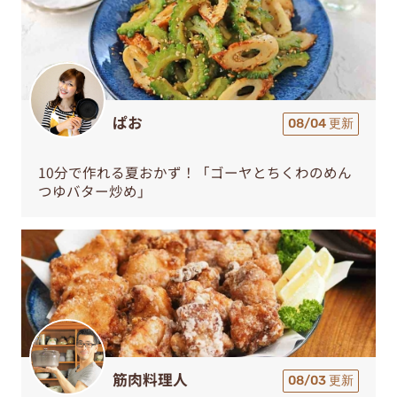
ぱお
08/04 更新
10分で作れる夏おかず！「ゴーヤとちくわのめん
つゆバター炒め」
筋肉料理人
08/03 更新