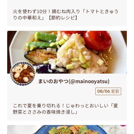
火を使わず10分！鶏むね肉入り「トマトときゅう
りの中華和え」【節約レシピ】
まいのおやつ(@mainooyatsu)
08/06 更新
これで夏を乗り切れる！じゅわっとおいしい「夏
野菜とささみの香味焼き浸し」