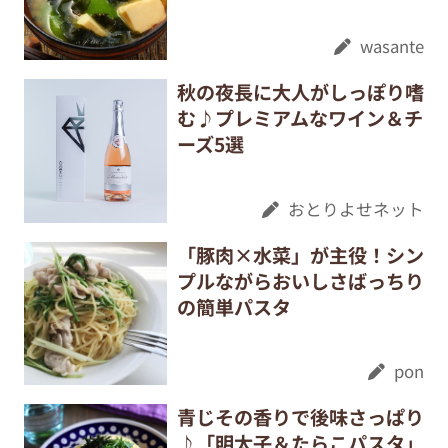
wasante
秋の夜長に大人がしっぽり嗜
む♪プレミアムなワイン＆チ
ーズ5選
おとりよせネット
「豚肉×水菜」が主役！シン
プルながらおいしさばっちり
の簡単パスタ
pon
青じその香りで後味さっぱり
♪「明太子＆たらこパスタ」