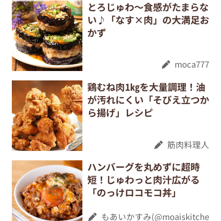
とろじゅわ〜食感がたまらな
い♪「なす×肉」の大満足お
かず
moca777
鶏むね肉1㎏を大量調理！油
が汚れにくい「そびえ立つか
ら揚げ」レシピ
筋肉料理人
ハンバーグを丸めずに超時
短！じゅわっと肉汁広がる
「のっけロコモコ丼」
もあいかすみ(@moaiskitche