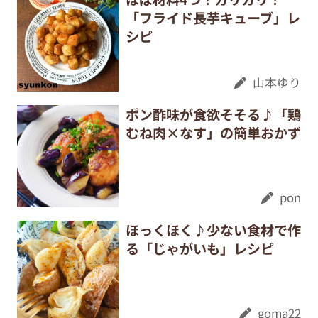
「フライド長芋キューブ」レ
シピ
山本ゆり
ポン酢味が食欲そそる♪「鶏
むね肉×なす」の簡単おかず
pon
ほっくほく♪少ない食材で作
る「じゃがいも」レシピ
goma22