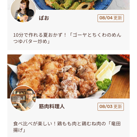
ぱお
08/04 更新
10分で作れる夏おかず！「ゴーヤとちくわのめん
つゆバター炒め」
筋肉料理人
08/03 更新
食べ比べが楽しい！鶏もも肉と鶏むね肉の「竜田
揚げ」