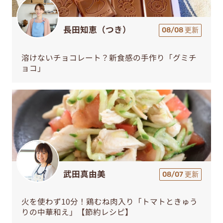
長田知恵（つき）
08/08 更新
溶けないチョコレート？新食感の手作り「グミチ
ョコ」
武田真由美
08/07 更新
火を使わず10分！鶏むね肉入り「トマトときゅう
りの中華和え」【節約レシピ】