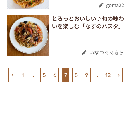
goma22
とろっとおいしい♪旬の味わ
いを楽しむ「なすのパスタ」
いなつぐあきら
1
...
5
6
7
8
9
...
12