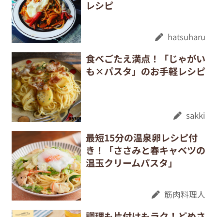
レシピ
hatsuharu
食べごたえ満点！「じゃがい
も×パスタ」のお手軽レシピ
sakki
最短15分の温泉卵レシピ付
き！「ささみと春キャベツの
温玉クリームパスタ」
筋肉料理人
調理も片付けもラク！どめさ