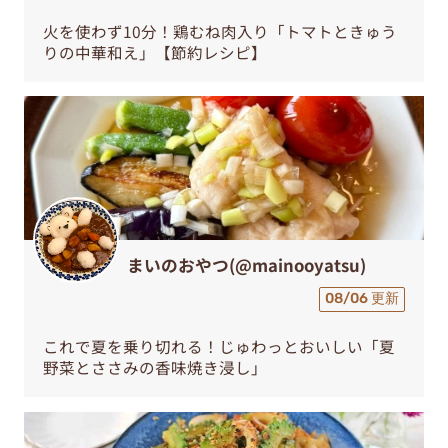
火を使わず10分！鶏むね肉入り「トマトときゅう
りの中華和え」【節約レシピ】
まいのおやつ(@mainooyatsu)
08/06 更新
これで夏を乗り切れる！じゅわっとおいしい「夏
野菜とささみの香味焼き浸し」