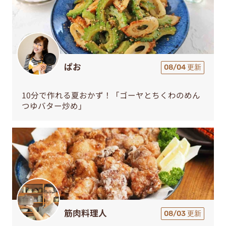
ぱお
08/04 更新
10分で作れる夏おかず！「ゴーヤとちくわのめん
つゆバター炒め」
筋肉料理人
08/03 更新