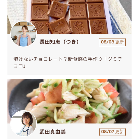
長田知恵（つき）
08/08 更新
溶けないチョコレート？新食感の手作り「グミチ
ョコ」
武田真由美
08/07 更新