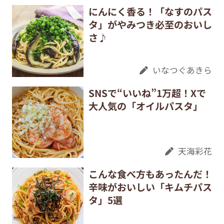
にんにく香る！「なすのパス
タ」がやみつき必至のおいし
さ♪
いなつぐあきら
SNSで“いいね”1万超！Xで
大人気の「オイルパスタ」
天海彩花
こんな食べ方もあったんだ！
辛味がおいしい「キムチパス
タ」5選