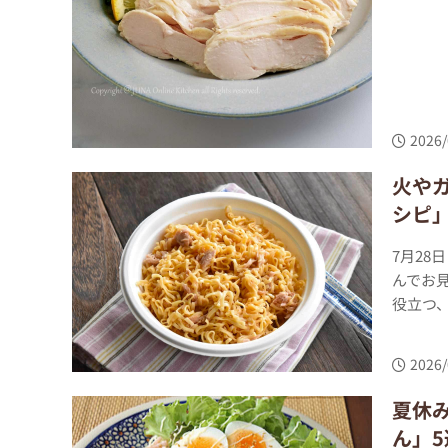
2026/
火や
シピ」
7月2
んでお
役立つ
2026/
夏休
ん」5