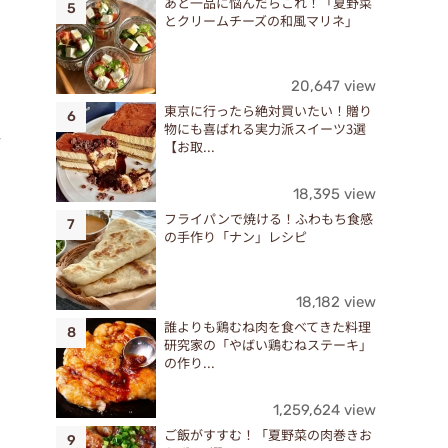
あと一品に悩んだらこれ！「夏野菜
とクリームチーズの和風マリネ」
20,647 view
東京に行ったら絶対買いたい！贈り
物にも喜ばれる実力派スイーツ3選
ィ
【お取...
18,395 view
フライパンで焼ける！ふわもち食感
の手作り「ナン」レシピ
18,182 view
誰よりも鶏むね肉を食べてきた料理
研究家の「やばい鶏むねステーキ」
の作り...
1,259,624 view
ご飯がすすむ！「夏野菜の肉巻きお