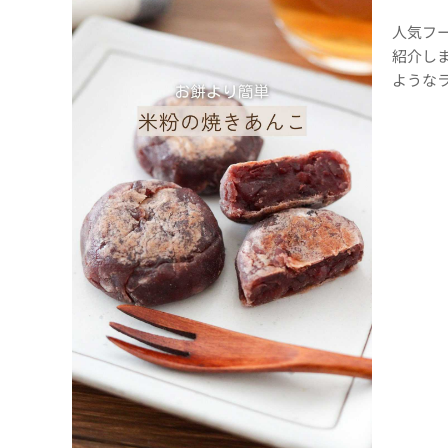
人気フ
紹介し
ようなラ