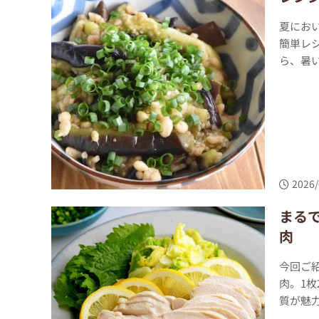
夏にお
簡単レ
ら、暑い
2026/
まる
肉
今回ご
肉。1
質が魅力