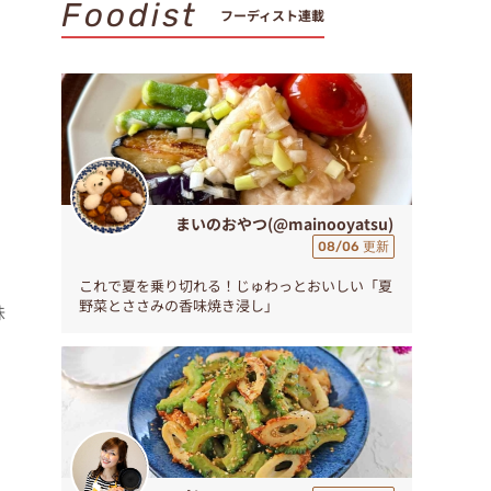
Foodist
フーディスト連載
まいのおやつ(@mainooyatsu)
08/06 更新
。
これで夏を乗り切れる！じゅわっとおいしい「夏
野菜とささみの香味焼き浸し」
味