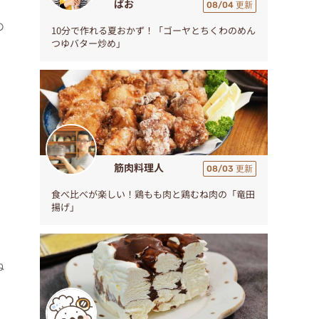
ぱお
08/04 更新
の
10分で作れる夏おかず！「ゴーヤとちくわのめん
つゆバター炒め」
筋肉料理人
08/03 更新
食べ比べが楽しい！鶏もも肉と鶏むね肉の「竜田
揚げ」
ね
肉