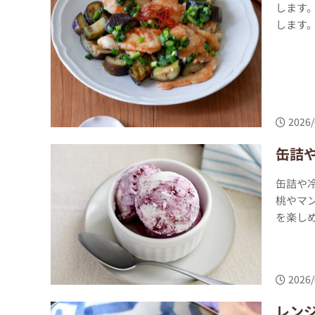
します。
します。
2026/
缶詰
缶詰や
桃やマ
を楽しめ
2026/
レン