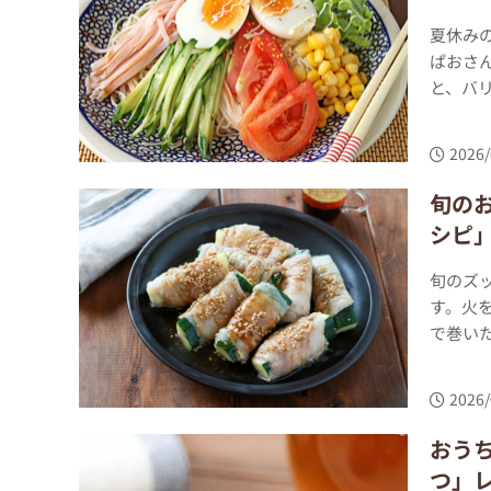
夏休み
ぱおさ
と、バリ
2026/
旬の
シピ」
旬のズ
す。火
で巻いた
2026/
おう
つ」