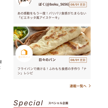
ぼく(@boku_5656)
08/01 更新
あの感動をもう一度！パリパリ食感がたまらない
「ビエネッタ風アイスケーキ」
日々のパン
08/01 更新
謹
に
フライパンで焼ける！ふわもち食感の手作り「ナ
ン」レシピ
連載一覧へ
Special
スペシャル企画