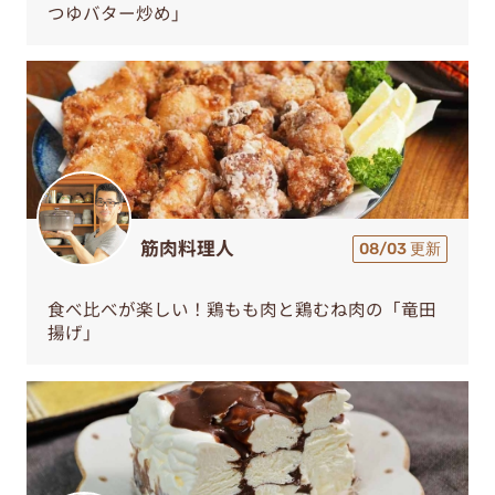
つゆバター炒め」
筋肉料理人
08/03 更新
食べ比べが楽しい！鶏もも肉と鶏むね肉の「竜田
揚げ」