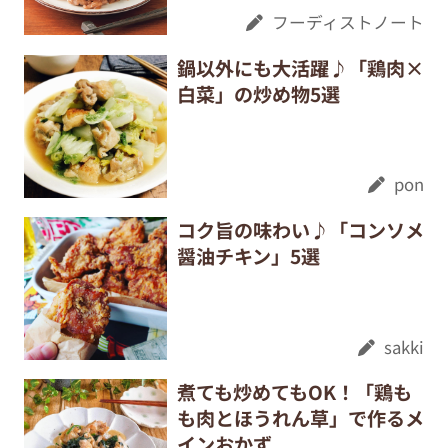
フーディストノート
鍋以外にも大活躍♪「鶏肉×
白菜」の炒め物5選
pon
コク旨の味わい♪「コンソメ
醤油チキン」5選
sakki
煮ても炒めてもOK！「鶏も
も肉とほうれん草」で作るメ
インおかず