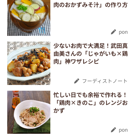
肉のおかずみそ汁」の作り方
pon
少ないお肉で大満足！武田真
由美さんの「じゃがいも×鶏
肉」神ワザレシピ
フーディストノート
忙しい日でも余裕で作れる！
「鶏肉×きのこ」のレンジお
かず
pon