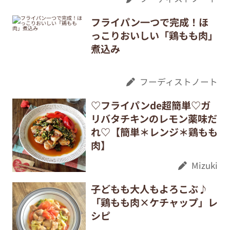
フライパン一つで完成！ほ
っこりおいしい「鶏もも肉」
煮込み
フーディストノート
♡フライパンde超簡単♡ガ
リバタチキンのレモン薬味だ
れ♡【簡単＊レンジ＊鶏もも
肉】
Mizuki
子どもも大人もよろこぶ♪
「鶏もも肉×ケチャップ」レ
シピ