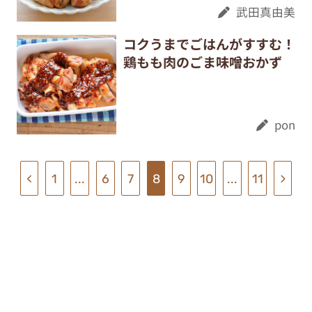
武田真由美
コクうまでごはんがすすむ！
鶏もも肉のごま味噌おかず
pon
1
...
6
7
8
9
10
...
11