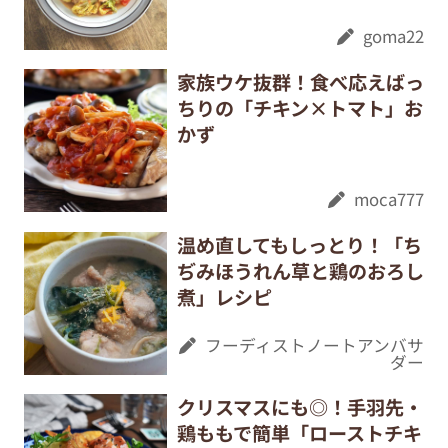
goma22
家族ウケ抜群！食べ応えばっ
ちりの「チキン×トマト」お
かず
moca777
温め直してもしっとり！「ち
ぢみほうれん草と鶏のおろし
煮」レシピ
フーディストノートアンバサ
ダー
クリスマスにも◎！手羽先・
鶏ももで簡単「ローストチキ