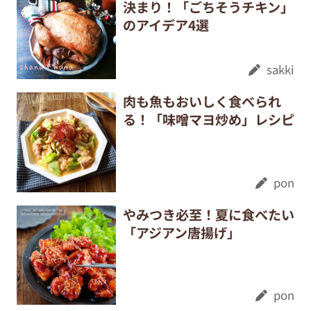
決まり！「ごちそうチキン」
のアイデア4選
sakki
肉も魚もおいしく食べられ
る！「味噌マヨ炒め」レシピ
pon
やみつき必至！夏に食べたい
「アジアン唐揚げ」
pon