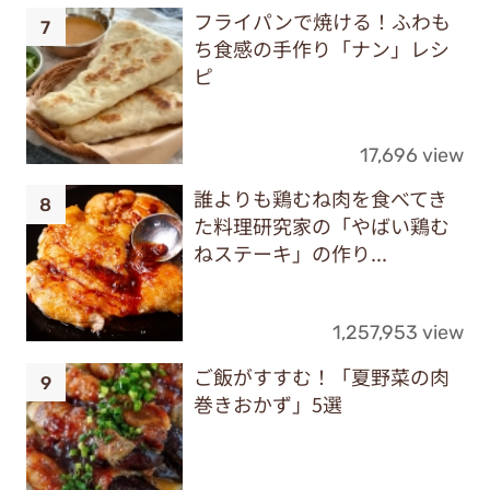
フライパンで焼ける！ふわも
ち食感の手作り「ナン」レシ
ピ
17,696 view
誰よりも鶏むね肉を食べてき
た料理研究家の「やばい鶏む
ねステーキ」の作り...
1,257,953 view
ご飯がすすむ！「夏野菜の肉
巻きおかず」5選