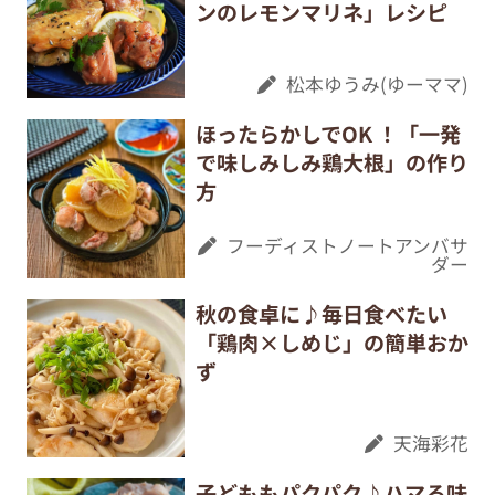
ンのレモンマリネ」レシピ
松本ゆうみ(ゆーママ)
ほったらかしでOK ！「一発
で味しみしみ鶏大根」の作り
方
フーディストノートアンバサ
ダー
秋の食卓に♪毎日食べたい
「鶏肉×しめじ」の簡単おか
ず
天海彩花
子どももパクパク♪ハマる味