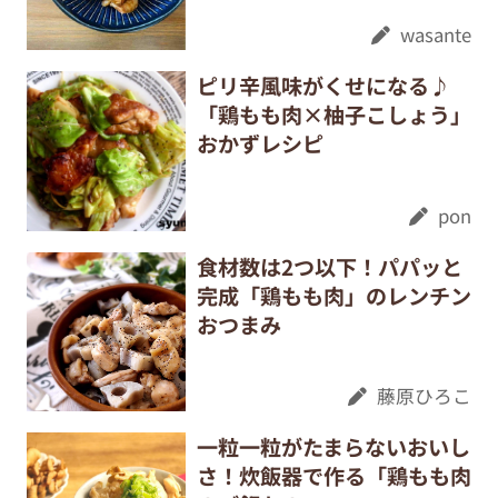
wasante
ピリ辛風味がくせになる♪
「鶏もも肉×柚子こしょう」
おかずレシピ
pon
食材数は2つ以下！パパッと
完成「鶏もも肉」のレンチン
おつまみ
藤原ひろこ
一粒一粒がたまらないおいし
さ！炊飯器で作る「鶏もも肉