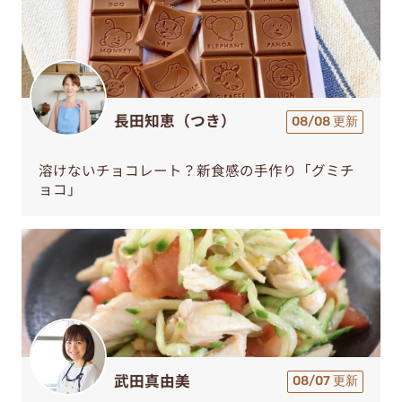
長田知恵（つき）
08/08 更新
溶けないチョコレート？新食感の手作り「グミチ
ョコ」
武田真由美
08/07 更新