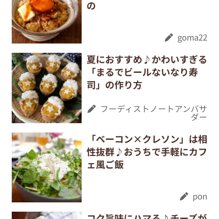
の
goma22
夏におすすめ♪かわいすぎる
「まるでビールないなり寿
司」の作り方
フーディストノートアンバサ
ダー
「ベーコン×クレソン」は相
性抜群♪おうちで手軽にカフ
ェ風ご飯
pon
コク旨味にハマる♪チーズが