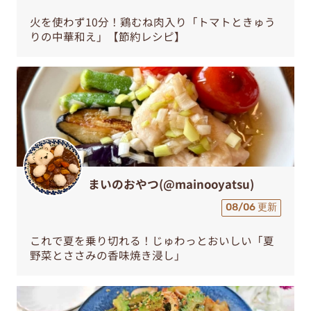
火を使わず10分！鶏むね肉入り「トマトときゅう
りの中華和え」【節約レシピ】
まいのおやつ(@mainooyatsu)
08/06 更新
これで夏を乗り切れる！じゅわっとおいしい「夏
野菜とささみの香味焼き浸し」