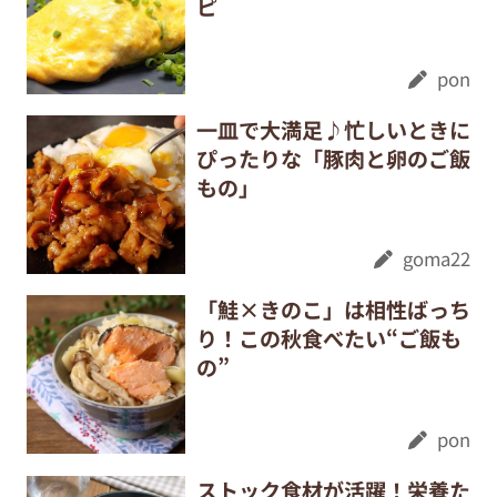
ピ
pon
一皿で大満足♪忙しいときに
ぴったりな「豚肉と卵のご飯
もの」
goma22
「鮭×きのこ」は相性ばっち
り！この秋食べたい“ご飯も
の”
pon
ストック食材が活躍！栄養た