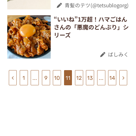
青髪のテツ(@tetsublogorg)
“いいね”1万超！ハマごはん
さんの「悪魔のどんぶり」シ
リーズ
ばしみく
1
...
9
10
11
12
13
...
14