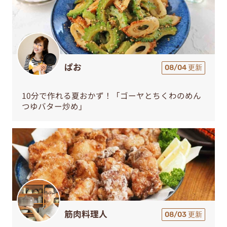
ぱお
08/04 更新
10分で作れる夏おかず！「ゴーヤとちくわのめん
つゆバター炒め」
筋肉料理人
08/03 更新