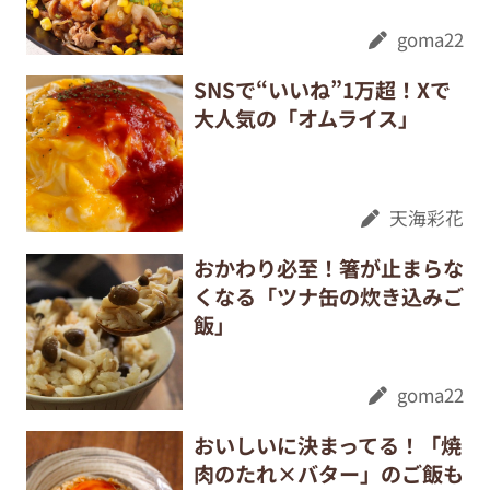
goma22
SNSで“いいね”1万超！Xで
大人気の「オムライス」
天海彩花
おかわり必至！箸が止まらな
くなる「ツナ缶の炊き込みご
飯」
goma22
おいしいに決まってる！「焼
肉のたれ×バター」のご飯も