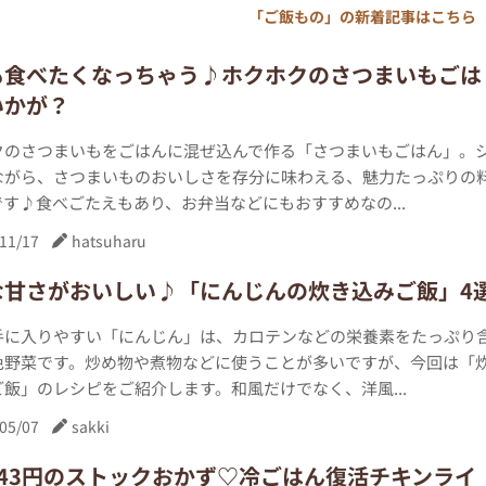
「ご飯もの」の新着記事はこちら
も食べたくなっちゃう♪ホクホクのさつまいもごは
いかが？
クのさつまいもをごはんに混ぜ込んで作る「さつまいもごはん」。
ながら、さつまいものおいしさを存分に味わえる、魅力たっぷりの
す♪食べごたえもあり、お弁当などにもおすすめなの...
11/17
hatsuharu
な甘さがおいしい♪「にんじんの炊き込みご飯」4
手に入りやすい「にんじん」は、カロテンなどの栄養素をたっぷり
色野菜です。炒め物や煮物などに使うことが多いですが、今回は「
飯」のレシピをご紹介します。和風だけでなく、洋風...
05/07
sakki
分43円のストックおかず♡冷ごはん復活チキンライ