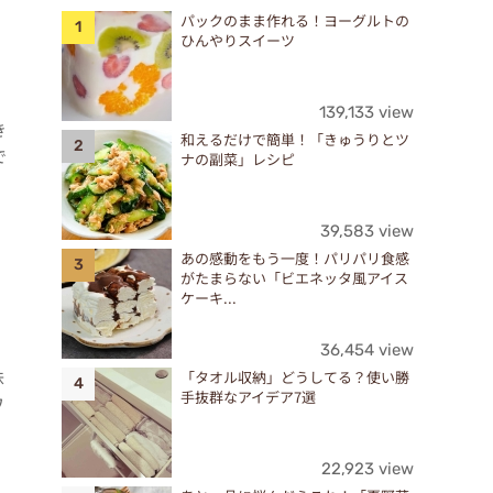
パックのまま作れる！ヨーグルトの
ひんやりスイーツ
139,133 view
き
和えるだけで簡単！「きゅうりとツ
で
ナの副菜」レシピ
39,583 view
あの感動をもう一度！パリパリ食感
がたまらない「ビエネッタ風アイス
ケーキ...
36,454 view
味
「タオル収納」どうしてる？使い勝
手抜群なアイデア7選
ワ
22,923 view