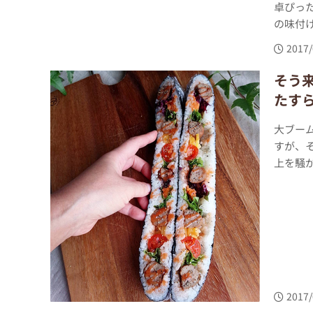
卓ぴっ
の味付け
2017/
そう
たす
大ブー
すが、
上を騒が
2017/