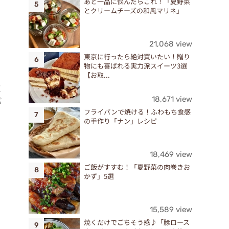
あと一品に悩んだらこれ！「夏野菜
とクリームチーズの和風マリネ」
21,068 view
東京に行ったら絶対買いたい！贈り
物にも喜ばれる実力派スイーツ3選
【お取...
く
18,671 view
パ
フライパンで焼ける！ふわもち食感
の手作り「ナン」レシピ
18,469 view
ご飯がすすむ！「夏野菜の肉巻きお
かず」5選
15,589 view
焼くだけでごちそう感♪「豚ロース