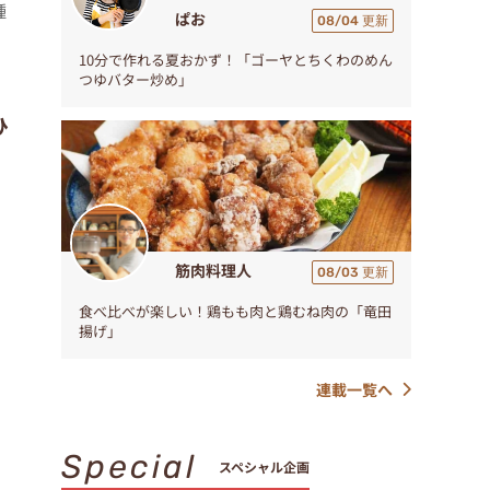
種
ぱお
08/04 更新
10分で作れる夏おかず！「ゴーヤとちくわのめん
つゆバター炒め」
ひ
筋肉料理人
08/03 更新
食べ比べが楽しい！鶏もも肉と鶏むね肉の「竜田
揚げ」
連載一覧へ
Special
スペシャル企画