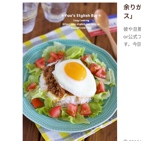
余り
ス」
彼や旦那
or公
す。今回