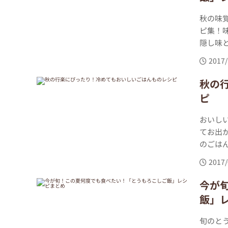
秋の味
ピ集！
隠し味と
2017/
秋の
ピ
おいし
てお出
のごは
2017/
今が
飯」
旬のと