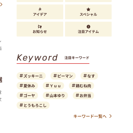
アイデア
スペシャル
お知らせ
注目アイテム
シ
料
Keyword
注目キーワード
ズッキーニ
ピーマン
なす
選
夏休み
Ｙｕｕ
鶏むね肉
含
ゴーヤ
山本ゆり
お弁当
炊
とうもろこし
キーワード一覧へ