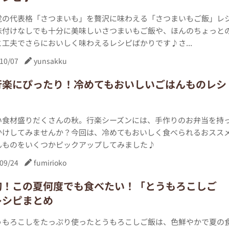
覚の代表格「さつまいも」を贅沢に味わえる「さつまいもご飯」レ
味付けなしでも十分に美味しいさつまいもご飯や、ほんのちょっと
工夫でさらにおいしく味わえるレシピばかりです♪さ...
10/07
yunsakku
行楽にぴったり！冷めてもおいしいごはんものレシ
い食材盛りだくさんの秋。行楽シーズンには、手作りのお弁当を持
かけしてみませんか？今回は、冷めてもおいしく食べられるおスス
んものをいくつかピックアップしてみました♪
09/24
fumirioko
旬！この夏何度でも食べたい！「とうもろこしご
レシピまとめ
うもろこしをたっぷり使ったとうもろこしご飯は、色鮮やかで夏の