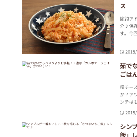
ス
節約ア
介♪保
す。今回
2018/
茹で
ごは
粉チー
か？ア
ンチはも
2018/
シン
飯」