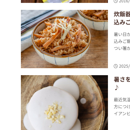
2016/
炊飯
込み
暑い日
込みご
つい箸が
2025/
暑さ
♪
最近気
方につ
イアンピ