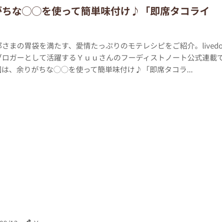
がちな◯◯を使って簡単味付け♪「即席タコライ
さまの胃袋を満たす、愛情たっぷりのモテレシピをご紹介。lived
式ブロガーとして活躍するＹｕｕさんのフーディストノート公式連載
は、余りがちな◯◯を使って簡単味付け♪「即席タコラ...