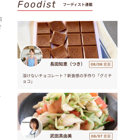
Foodist
フーディスト連載
紹
で
長田知恵（つき）
08/08 更新
溶けないチョコレート？新食感の手作り「グミチ
ョコ」
ラ
武田真由美
08/07 更新