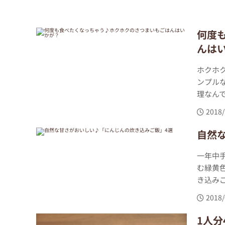
何度
んは
ホクホ
ンプル
理なんで
2018/
自然
一年中
む緑黄
き込みご
2018/
1人