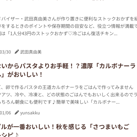
ドバイザー・武田真由美さんが作り置きに便利なストックおかずを
存をするときのポイントや保存期間の目安など、役立つ情報が満載
は「1人分43円のストックおかず♡冷ごはん復活チキン...
03/30
武田真由美
ないからパスタよりお手軽！？濃厚「カルボナーラ
ん」がおいしい！
ズ、卵で作るパスタの王道カルボナーラをごはんで作ってみません
ツアツ、冷や、冷凍と、どの状態のごはんでもおいしく出来るので
ちろん朝食にも便利です♪簡単で美味しい「カルボナー...
01/06
yunsakku
プルが一番おいしい！秋を感じる「さつまいもご
レシピ♪