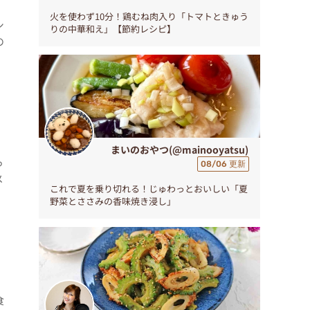
火を使わず10分！鶏むね肉入り「トマトときゅう
シ
りの中華和え」【節約レシピ】
の
まいのおやつ(@mainooyatsu)
っ
08/06 更新
メ
これで夏を乗り切れる！じゅわっとおいしい「夏
野菜とささみの香味焼き浸し」
食