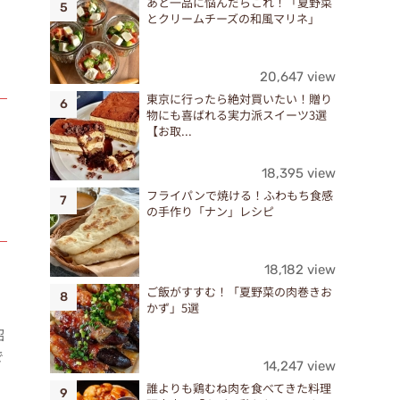
あと一品に悩んだらこれ！「夏野菜
とクリームチーズの和風マリネ」
20,647 view
東京に行ったら絶対買いたい！贈り
物にも喜ばれる実力派スイーツ3選
【お取...
18,395 view
フライパンで焼ける！ふわもち食感
の手作り「ナン」レシピ
18,182 view
ご飯がすすむ！「夏野菜の肉巻きお
かず」5選
紹
で
14,247 view
誰よりも鶏むね肉を食べてきた料理