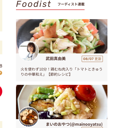
Foodist
フーディスト連載
武田真由美
08/07 更新
8
火を使わず10分！鶏むね肉入り「トマトときゅう
りの中華和え」【節約レシピ】
まいのおやつ(@mainooyatsu)