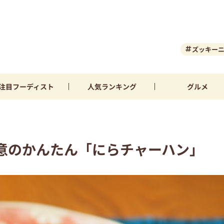
ズッキー
注目
フーディスト
人気
ランキング
グルメ
意のかんたん「にらチャーハン」