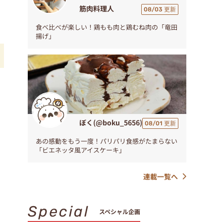
筋肉料理人
08/03 更新
食べ比べが楽しい！鶏もも肉と鶏むね肉の「竜田
揚げ」
ご
ぼく(@boku_5656)
08/01 更新
あの感動をもう一度！パリパリ食感がたまらない
「ビエネッタ風アイスケーキ」
連載一覧へ
Special
スペシャル企画