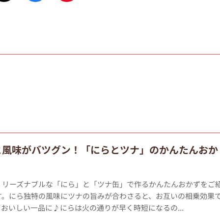
と風味がバツグン！「にらとツナ」のかんたんおか
、リーズナブルな「にら」と「ツナ缶」で作るかんたんおかずをご
す。にら独特の風味にツナの旨みが合わさると、お互いの相乗効果
おいしい一品に♪にらは火の通りが早く時短になるの...