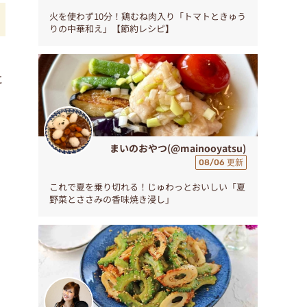
火を使わず10分！鶏むね肉入り「トマトときゅう
りの中華和え」【節約レシピ】
に
まいのおやつ(@mainooyatsu)
08/06 更新
これで夏を乗り切れる！じゅわっとおいしい「夏
野菜とささみの香味焼き浸し」