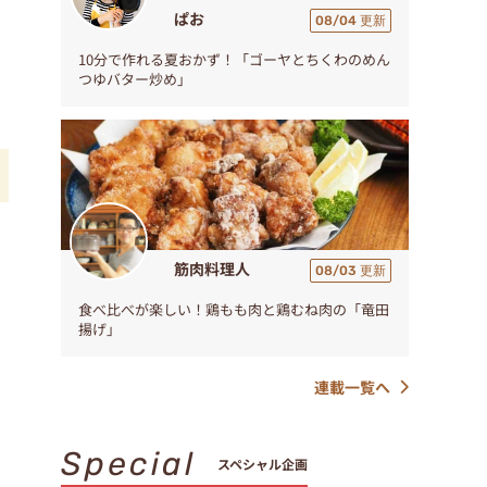
ぱお
08/04 更新
10分で作れる夏おかず！「ゴーヤとちくわのめん
つゆバター炒め」
筋肉料理人
08/03 更新
食べ比べが楽しい！鶏もも肉と鶏むね肉の「竜田
揚げ」
連載一覧へ
Special
スペシャル企画