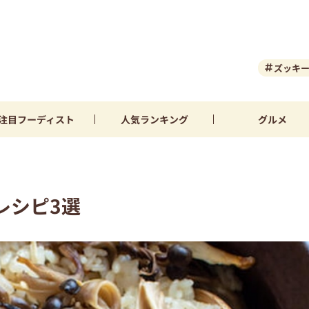
ズッキ
注目
フーディスト
人気
ランキング
グルメ
レシピ3選