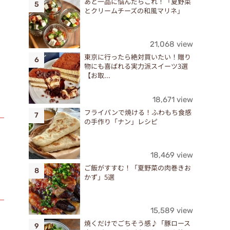
あと一品に悩んだらこれ！「夏野菜
とクリームチーズの和風マリネ」
21,068 view
東京に行ったら絶対買いたい！贈り
物にも喜ばれる実力派スイーツ3選
【お取...
18,671 view
フライパンで焼ける！ふわもち食感
の手作り「ナン」レシピ
18,469 view
ご飯がすすむ！「夏野菜の肉巻きお
かず」5選
15,589 view
焼くだけでごちそう感♪「豚ロース