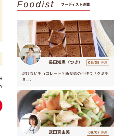
Foodist
フーディスト連載
長田知恵（つき）
08/08 更新
溶けないチョコレート？新食感の手作り「グミチ
8
ョコ」
w
武田真由美
08/07 更新