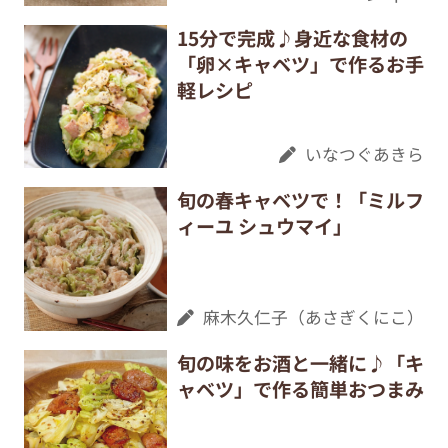
15分で完成♪身近な食材の
「卵×キャベツ」で作るお手
軽レシピ
いなつぐあきら
旬の春キャベツで！「ミルフ
ィーユ シュウマイ」
麻木久仁子（あさぎくにこ）
旬の味をお酒と一緒に♪「キ
ャベツ」で作る簡単おつまみ