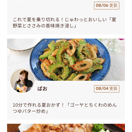
08/06 更新
これで夏を乗り切れる！じゅわっとおいしい「夏
野菜とささみの香味焼き浸し」
ぱお
08/04 更新
10分で作れる夏おかず！「ゴーヤとちくわのめん
つゆバター炒め」