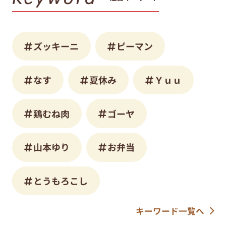
ズッキーニ
ピーマン
なす
夏休み
Ｙｕｕ
鶏むね肉
ゴーヤ
山本ゆり
お弁当
とうもろこし
キーワード一覧へ