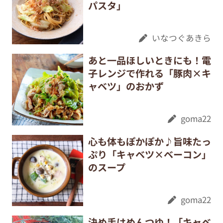
パスタ」
いなつぐあきら
あと一品ほしいときにも！電
子レンジで作れる「豚肉×キ
ャベツ」のおかず
goma22
心も体もぽかぽか♪旨味たっ
ぷり「キャベツ×ベーコン」
のスープ
goma22
決め手はめんつゆ！「キャベ