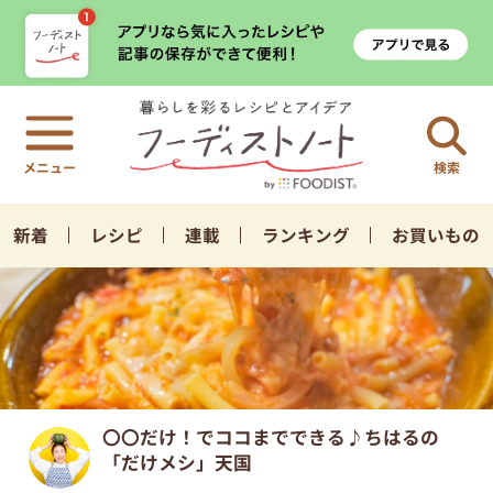
検索
新着
レシピ
連載
ランキング
お買いもの
〇〇だけ！でココまでできる♪ちはるの
「だけメシ」天国