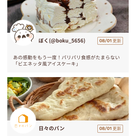
ぼく(@boku_5656)
08/01 更新
あの感動をもう一度！パリパリ食感がたまらない
「ビエネッタ風アイスケーキ」
日々のパン
08/01 更新