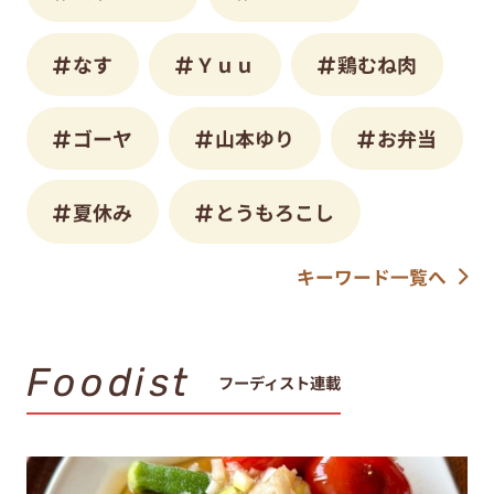
なす
Ｙｕｕ
鶏むね肉
ゴーヤ
山本ゆり
お弁当
夏休み
とうもろこし
キーワード一覧へ
Foodist
フーディスト連載