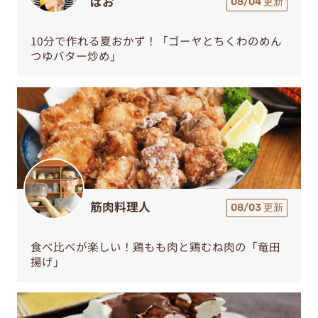
ぱお
08/04 更新
10分で作れる夏おかず！「ゴーヤとちくわのめん
つゆバター炒め」
筋肉料理人
08/03 更新
食べ比べが楽しい！鶏もも肉と鶏むね肉の「竜田
揚げ」