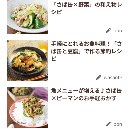
「さば缶×野菜」の和え物レ
シピ
pon
手軽にとれるお魚料理！「さ
ば缶と豆腐」で作る節約レシ
ピ
wasante
魚メニューが増える♪さば缶
×ピーマンのお手軽おかず
pon