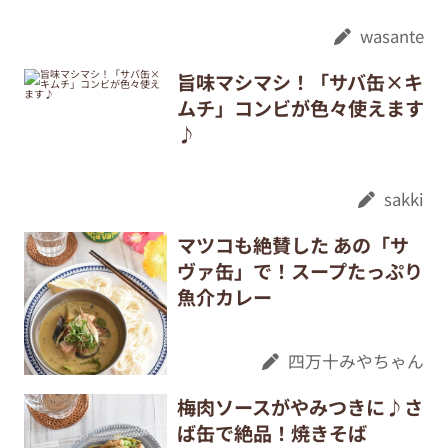
wasante
旨味マシマシ！「サバ缶×キ
ムチ」コンビが色々使えます
♪
sakki
マツコも絶賛した あの「サ
ヴァ缶」で！スープたっぷり
魚介カレー
四万十みやちゃん
梅肉ソースがやみつきに♪さ
ば缶で絶品！焼きそば