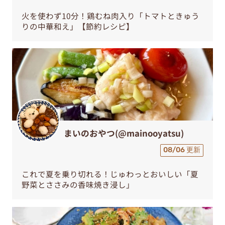
火を使わず10分！鶏むね肉入り「トマトときゅう
りの中華和え」【節約レシピ】
まいのおやつ(@mainooyatsu)
08/06 更新
これで夏を乗り切れる！じゅわっとおいしい「夏
野菜とささみの香味焼き浸し」