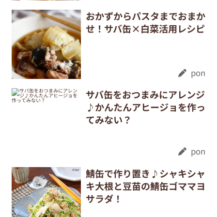
おかずからパスタまでおまか
せ！サバ缶×白菜活用レシピ
pon
サバ缶をおつまみにアレンジ
♪かんたんアヒージョを作っ
てみない？
pon
鯖缶で作り置き♪シャキシャ
キ大根と豆苗の鯖缶ゴママヨ
サラダ！