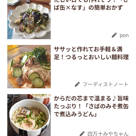
ば缶×なす」の簡単おかず
pon
ササッと作れてお手軽＆満
足！つるっとおいしい麺料理
フーディストノート
からだの芯まで温まる♪旨味
たっぷり！「さばのみそ煮缶
で煮込みうどん」
四万十みやちゃん