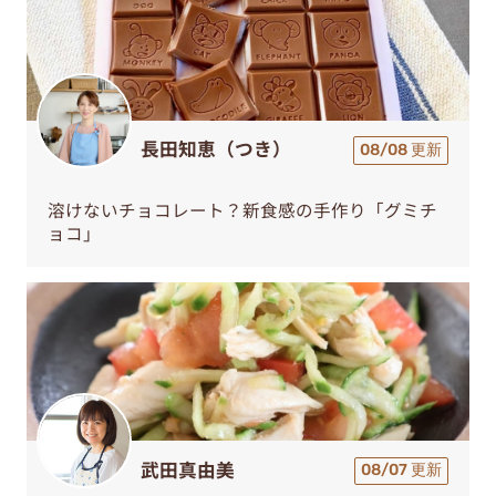
長田知恵（つき）
08/08 更新
溶けないチョコレート？新食感の手作り「グミチ
ョコ」
武田真由美
08/07 更新