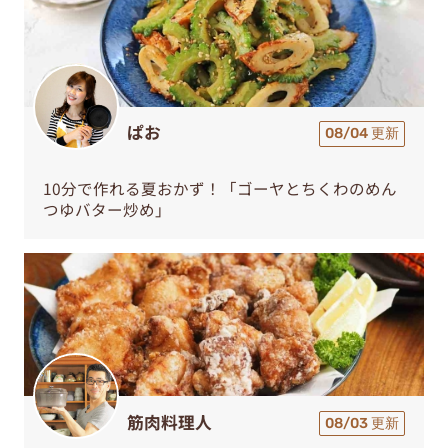
ぱお
08/04 更新
10分で作れる夏おかず！「ゴーヤとちくわのめん
つゆバター炒め」
筋肉料理人
08/03 更新