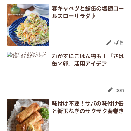
春キャベツと鯖缶の塩麹コー
ルスローサラダ♪
ぱお
おかずにごはん物も！「さば
缶×卵」活用アイデア
pon
味付け不要！サバの味付け缶
と新玉ねぎのサクサク春巻き