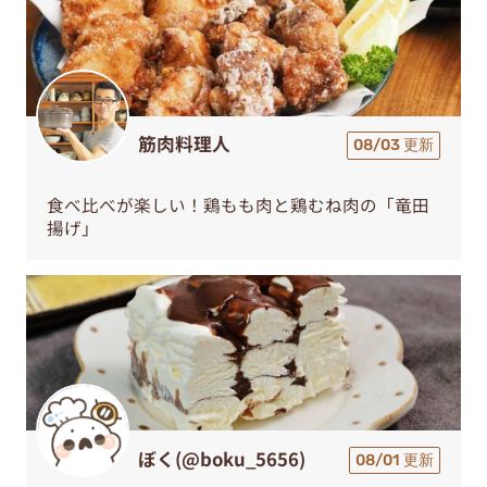
筋肉料理人
08/03 更新
食べ比べが楽しい！鶏もも肉と鶏むね肉の「竜田
揚げ」
ぼく(@boku_5656)
08/01 更新