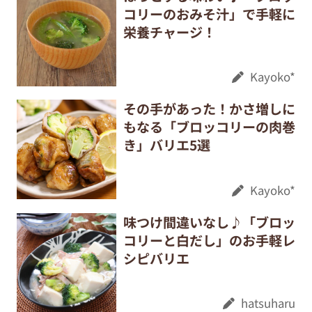
コリーのおみそ汁」で手軽に
栄養チャージ！
Kayoko*
その手があった！かさ増しに
もなる「ブロッコリーの肉巻
き」バリエ5選
Kayoko*
味つけ間違いなし♪「ブロッ
コリーと白だし」のお手軽レ
シピバリエ
hatsuharu