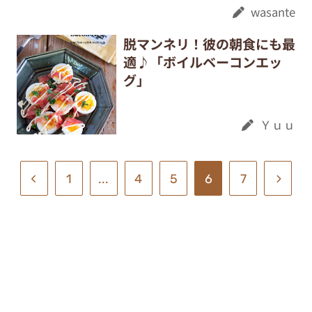
wasante
脱マンネリ！彼の朝食にも最
適♪「ボイルベーコンエッ
グ」
Ｙｕｕ
1
...
4
5
6
7