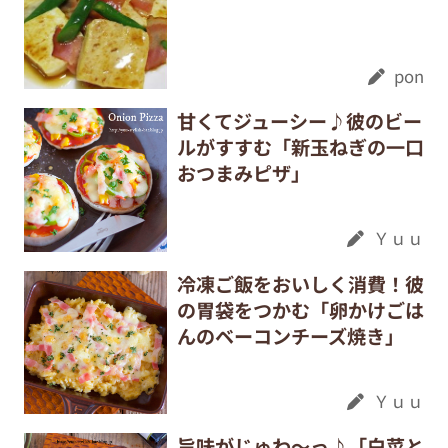
pon
甘くてジューシー♪彼のビー
ルがすすむ「新玉ねぎの一口
おつまみピザ」
Ｙｕｕ
冷凍ご飯をおいしく消費！彼
の胃袋をつかむ「卵かけごは
んのベーコンチーズ焼き」
Ｙｕｕ
旨味がじゅわ〜っ♪「白菜と