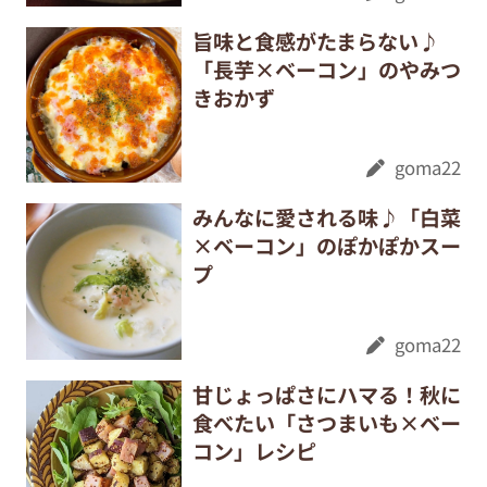
旨味と食感がたまらない♪
「長芋×ベーコン」のやみつ
きおかず
goma22
みんなに愛される味♪「白菜
×ベーコン」のぽかぽかスー
プ
goma22
甘じょっぱさにハマる！秋に
食べたい「さつまいも×ベー
コン」レシピ