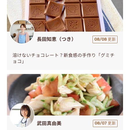
長田知恵（つき）
08/08 更新
溶けないチョコレート？新食感の手作り「グミチ
ョコ」
武田真由美
08/07 更新