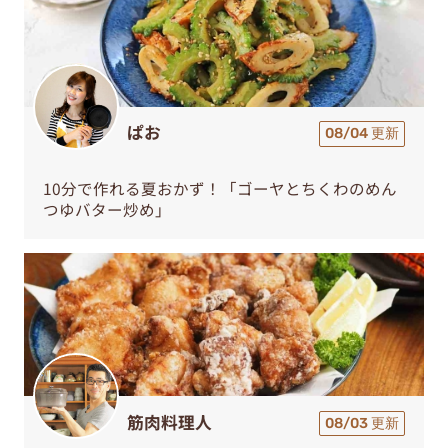
ぱお
08/04 更新
10分で作れる夏おかず！「ゴーヤとちくわのめん
つゆバター炒め」
筋肉料理人
08/03 更新