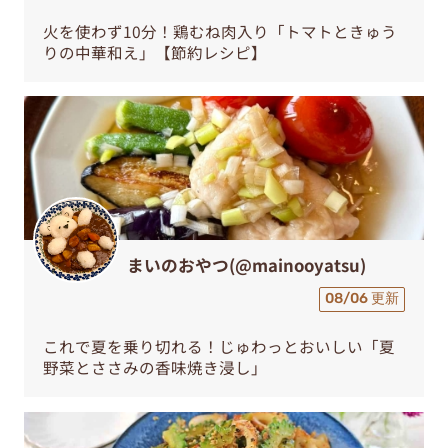
火を使わず10分！鶏むね肉入り「トマトときゅう
りの中華和え」【節約レシピ】
まいのおやつ(@mainooyatsu)
08/06 更新
これで夏を乗り切れる！じゅわっとおいしい「夏
野菜とささみの香味焼き浸し」