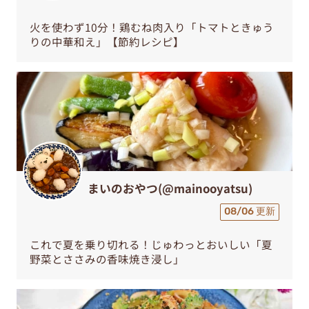
火を使わず10分！鶏むね肉入り「トマトときゅう
りの中華和え」【節約レシピ】
まいのおやつ(@mainooyatsu)
08/06 更新
これで夏を乗り切れる！じゅわっとおいしい「夏
野菜とささみの香味焼き浸し」