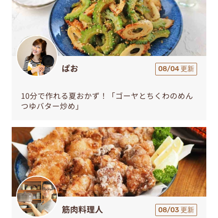
ぱお
08/04 更新
10分で作れる夏おかず！「ゴーヤとちくわのめん
つゆバター炒め」
筋肉料理人
08/03 更新