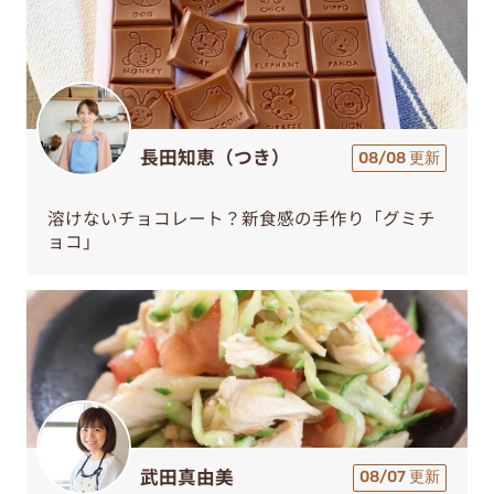
長田知恵（つき）
08/08 更新
溶けないチョコレート？新食感の手作り「グミチ
ョコ」
武田真由美
08/07 更新