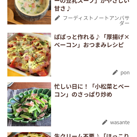
ーの豆乳スープ」がやさしい
甘さ♪
フーディストノートアンバサ
ダー
ぱぱっと作れる♪「厚揚げ×
ベーコン」おつまみレシピ
pon
忙しい日に！「小松菜とベー
コン」のさっぱり炒め
wasante
生クリーム不要♪「ほっこり