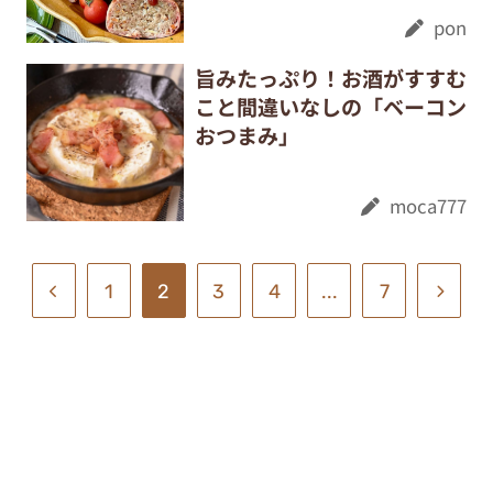
pon
旨みたっぷり！お酒がすすむ
こと間違いなしの「ベーコン
おつまみ」
moca777
1
2
3
4
...
7