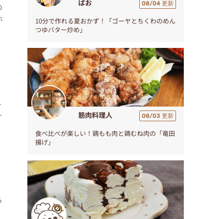
ぱお
08/04 更新
の
ホ
10分で作れる夏おかず！「ゴーヤとちくわのめん
つゆバター炒め」
そ
筋肉料理人
オ
08/03 更新
食べ比べが楽しい！鶏もも肉と鶏むね肉の「竜田
揚げ」
、
ら