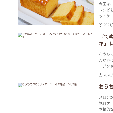
今回は
レシピ
ットケー
2021/
『て
キ」
おうち
んな方
ーブンや
2020/
おう
メロン
絶品ケ
本格的な