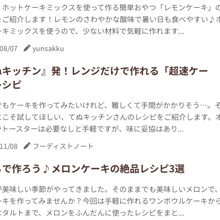
、ホットケーキミックスを使って作る簡単おやつ「レモンケーキ」
をご紹介します！レモンのさわやかな酸味で暑い日も食べやすい♪
キミックスを使うので、少ない材料で気軽に作れます...
08/07
yunsakku
ぬキッチン』発！レンジだけで作れる「超速ケー
レシピ
でもケーキを作ってみたいけれど、難しくて手間がかかりそう…。
にこそ試してほしい、てぬキッチンさんのレシピをご紹介します。
トースターは必要なしと手軽ですが、味に妥協はあり...
11/08
フーディストノート
ちで作ろう♪メロンケーキの絶品レシピ3選
が美味しい季節がやってきました。そのままでも美味しいメロンで
ーキを作ってみませんか？今回は手軽に作れるワンボウルケーキか
タルトまで、メロンをふんだんに使ったレシピをまと...