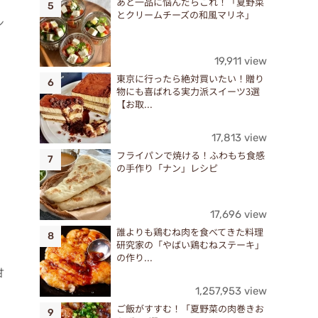
あと一品に悩んだらこれ！「夏野菜
とクリームチーズの和風マリネ」
ン
、
19,911 view
東京に行ったら絶対買いたい！贈り
物にも喜ばれる実力派スイーツ3選
【お取...
17,813 view
フライパンで焼ける！ふわもち食感
の手作り「ナン」レシピ
17,696 view
誰よりも鶏むね肉を食べてきた料理
研究家の「やばい鶏むねステーキ」
の作り...
甘
、
1,257,953 view
ご飯がすすむ！「夏野菜の肉巻きお