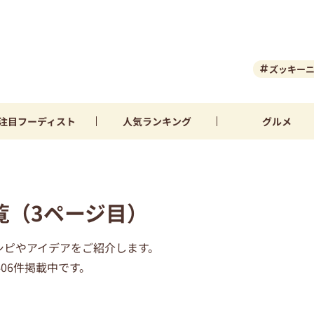
ズッキー
注目
フーディスト
人気
ランキング
グルメ
覧（3ページ目）
シピやアイデアをご紹介します。
06件掲載中です。