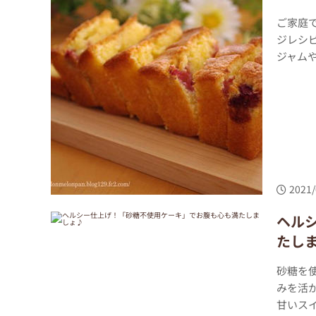
ご家庭
ジレシ
ジャムや
2021/
ヘル
たし
砂糖を
みを活
甘いス