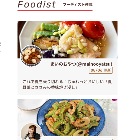
Foodist
フーディスト連載
を
キ
まいのおやつ(@mainooyatsu)
08/06 更新
これで夏を乗り切れる！じゅわっとおいしい「夏
野菜とささみの香味焼き浸し」