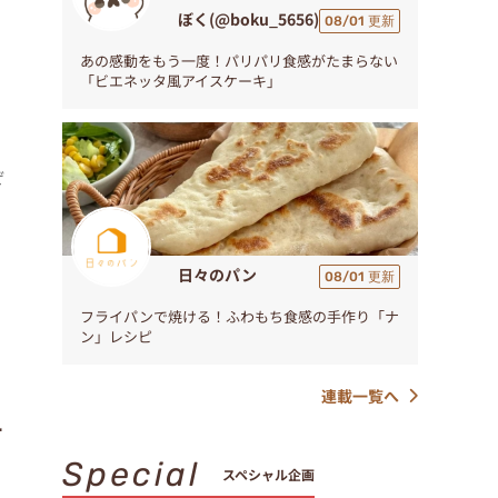
ぼく(@boku_5656)
08/01 更新
あの感動をもう一度！パリパリ食感がたまらない
「ビエネッタ風アイスケーキ」
ぜ
日々のパン
08/01 更新
フライパンで焼ける！ふわもち食感の手作り「ナ
ン」レシピ
連載一覧へ
ケ
Special
スペシャル企画