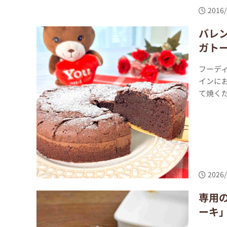
2016/
バレ
ガト
フーデ
インに
て焼くだ
2026/
専用
ーキ