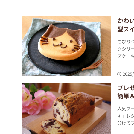
かわ
型ス
こびり
クシリ
ズケーキ
2025/
プレ
簡単
人気フ
キ」レ
分けて