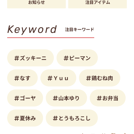
お知らせ
注目アイテム
Keyword
注目キーワード
ズッキーニ
ピーマン
なす
Ｙｕｕ
鶏むね肉
ゴーヤ
山本ゆり
お弁当
夏休み
とうもろこし