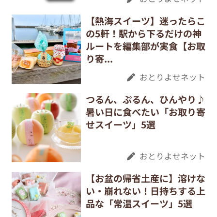
【熱海スイーツ】迷ったらこ
の5軒！駅から下るだけの神
ルートを編集部が実食【お取
り寄...
おとりよせネット
つるん、ぷるん、ひんやり♪
暑い日に食べたい「お取り寄
せスイーツ」5選
おとりよせネット
【お盆の帰省土産に】溶けな
い・崩れない！日持ちする上
品な「常温スイーツ」5選