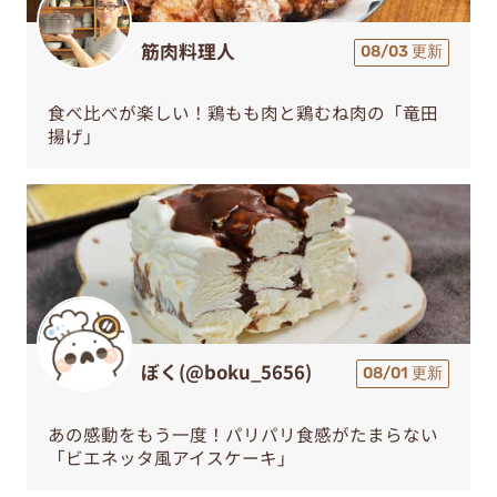
筋肉料理人
08/03 更新
食べ比べが楽しい！鶏もも肉と鶏むね肉の「竜田
揚げ」
ぼく(@boku_5656)
08/01 更新
あの感動をもう一度！パリパリ食感がたまらない
「ビエネッタ風アイスケーキ」