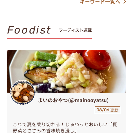
キーワード一覧へ
Foodist
フーディスト連載
まいのおやつ(@mainooyatsu)
08/06 更新
これで夏を乗り切れる！じゅわっとおいしい「夏
野菜とささみの香味焼き浸し」