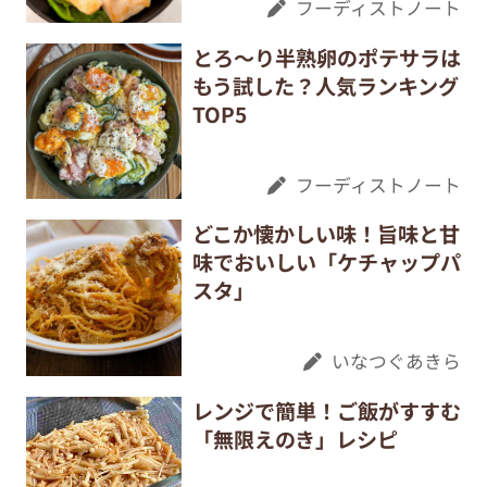
フーディストノート
とろ～り半熟卵のポテサラは
もう試した？人気ランキング
TOP5
フーディストノート
どこか懐かしい味！旨味と甘
味でおいしい「ケチャップパ
スタ」
いなつぐあきら
レンジで簡単！ご飯がすすむ
「無限えのき」レシピ