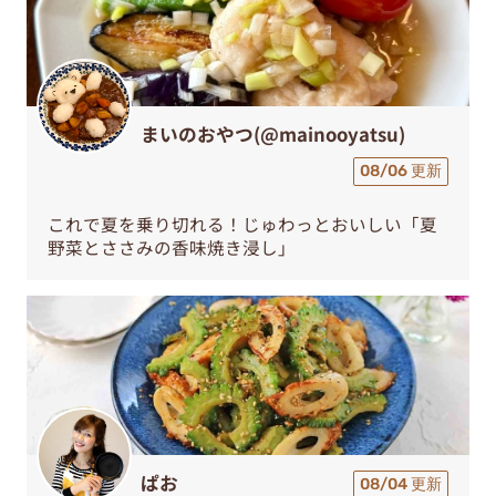
まいのおやつ(@mainooyatsu)
08/06 更新
これで夏を乗り切れる！じゅわっとおいしい「夏
野菜とささみの香味焼き浸し」
ぱお
08/04 更新