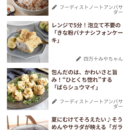
フーディストノートアンバサ
ダー
レンジで5分！泡立て不要の
「きな粉バナナシフォンケー
キ」
四万十みやちゃん
包んだのは、かわいさと旨
み！“ひとくち惚れ”する
「ばらシュウマイ」
フーディストノートアンバサ
ダー
夏にむけてそろえたい♪そう
めんやサラダが映える「ガラ