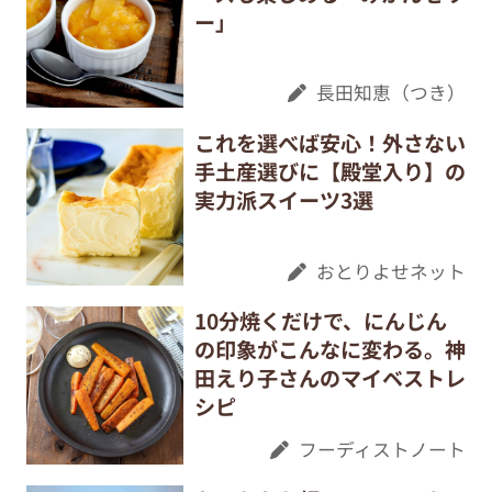
ー」
長田知恵（つき）
これを選べば安心！外さない
手土産選びに【殿堂入り】の
実力派スイーツ3選
おとりよせネット
10分焼くだけで、にんじん
の印象がこんなに変わる。神
田えり子さんのマイベストレ
シピ
フーディストノート