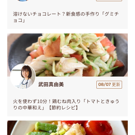
溶けないチョコレート？新食感の手作り「グミチ
ョコ」
武田真由美
08/07 更新
火を使わず10分！鶏むね肉入り「トマトときゅう
りの中華和え」【節約レシピ】