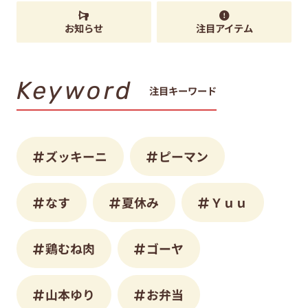
お知らせ
注目アイテム
Keyword
注目キーワード
ズッキーニ
ピーマン
なす
夏休み
Ｙｕｕ
鶏むね肉
ゴーヤ
山本ゆり
お弁当