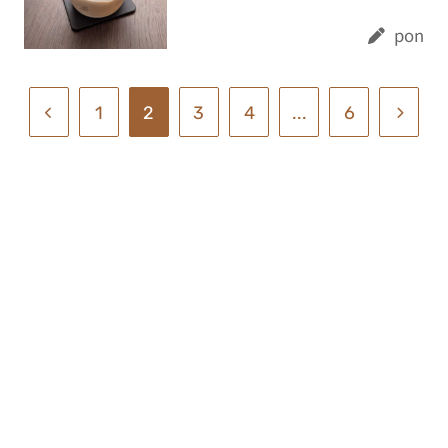
pon
1
2
3
4
...
6