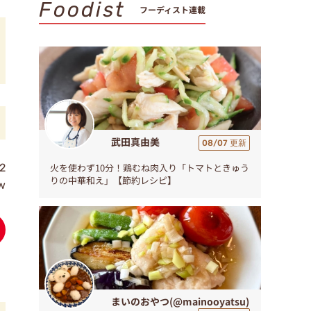
Foodist
フーディスト連載
武田真由美
08/07 更新
2
火を使わず10分！鶏むね肉入り「トマトときゅう
りの中華和え」【節約レシピ】
w
まいのおやつ(@mainooyatsu)