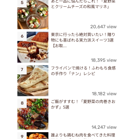
あと一品に悩んだらこれ！「夏野菜
とクリームチーズの和風マリネ」
20,647 view
東京に行ったら絶対買いたい！贈り
物にも喜ばれる実力派スイーツ3選
【お取...
18,395 view
フライパンで焼ける！ふわもち食感
の手作り「ナン」レシピ
18,182 view
ご飯がすすむ！「夏野菜の肉巻きお
かず」5選
14,247 view
誰よりも鶏むね肉を食べてきた料理