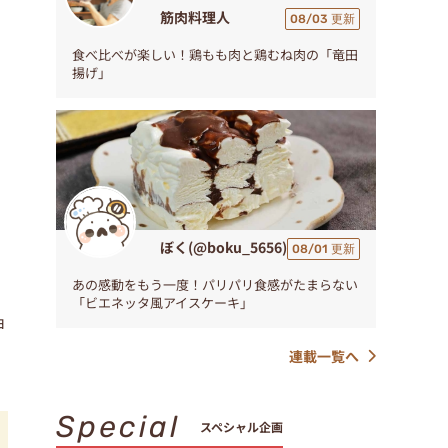
筋肉料理人
08/03 更新
食べ比べが楽しい！鶏もも肉と鶏むね肉の「竜田
揚げ」
ぼく(@boku_5656)
08/01 更新
あの感動をもう一度！パリパリ食感がたまらない
「ビエネッタ風アイスケーキ」
ョ
連載一覧へ
Special
スペシャル企画