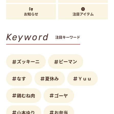
お知らせ
注目アイテム
Keyword
注目キーワード
ズッキーニ
ピーマン
なす
夏休み
Ｙｕｕ
鶏むね肉
ゴーヤ
山本ゆり
お弁当