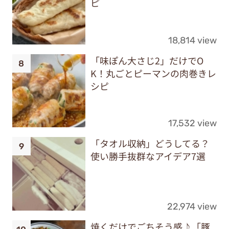
ピ
18,814 view
「味ぽん大さじ2」だけでO
K！丸ごとピーマンの肉巻きレ
シピ
17,532 view
「タオル収納」どうしてる？
使い勝手抜群なアイデア7選
22,974 view
焼くだけでごちそう感♪「豚