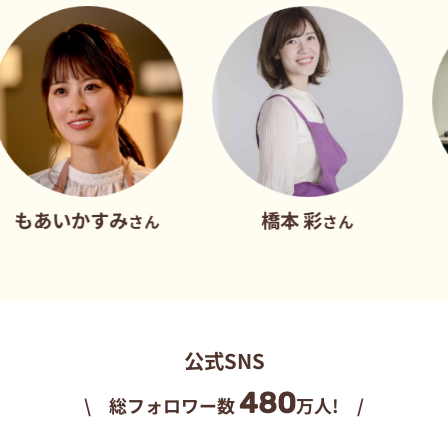
かすみ
橋本 彩
だれ
さん
さん
公式SNS
480
\ 総フォロワー数
万人! /