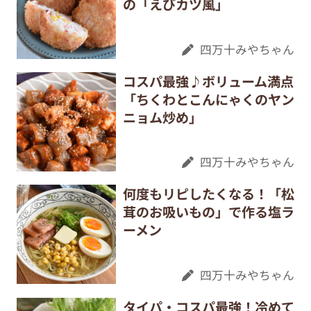
の「えびカツ風」
四万十みやちゃん
コスパ最強♪ボリューム満点
「ちくわとこんにゃくのヤン
ニョム炒め」
四万十みやちゃん
何度もリピしたくなる！「松
茸のお吸いもの」で作る塩ラ
ーメン
四万十みやちゃん
タイパ・コスパ最強！冷めて