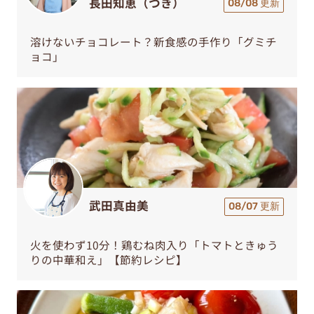
長田知恵（つき）
08/08 更新
溶けないチョコレート？新食感の手作り「グミチ
ョコ」
武田真由美
08/07 更新
火を使わず10分！鶏むね肉入り「トマトときゅう
りの中華和え」【節約レシピ】