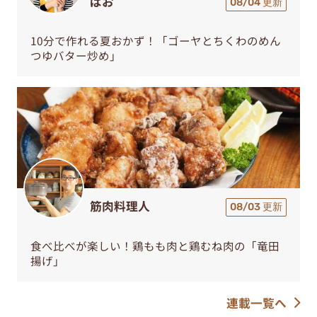
ぱお
08/04 更新
10分で作れる夏おかず！「ゴーヤとちくわのめん
つゆバター炒め」
筋肉料理人
08/03 更新
食べ比べが楽しい！鶏もも肉と鶏むね肉の「竜田
揚げ」
連載一覧へ