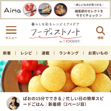
検索
新着
レシピ
連載
ランキング
お買いもの
ぱおの15分でできる♪忙しい日の簡単スピ
ードごはん｜新着順（2ページ目）