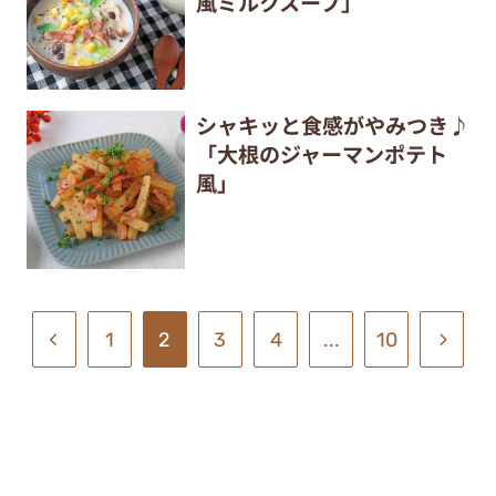
風ミルクスープ」
シャキッと食感がやみつき♪
「大根のジャーマンポテト
風」
1
2
3
4
...
10