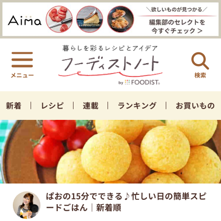
検索
新着
レシピ
連載
ランキング
お買いもの
ぱおの15分でできる♪忙しい日の簡単スピ
ードごはん｜新着順