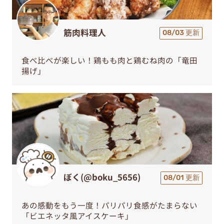
筋肉料理人
08/03 更新
食べ比べが楽しい！鶏もも肉と鶏むね肉の「竜田
揚げ」
ぼく(@boku_5656)
08/01 更新
あの感動をもう一度！パリパリ食感がたまらない
「ビエネッタ風アイスケーキ」