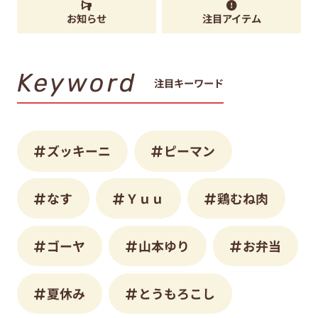
お知らせ
注目アイテム
Keyword
注目キーワード
ズッキーニ
ピーマン
なす
Ｙｕｕ
鶏むね肉
ゴーヤ
山本ゆり
お弁当
夏休み
とうもろこし