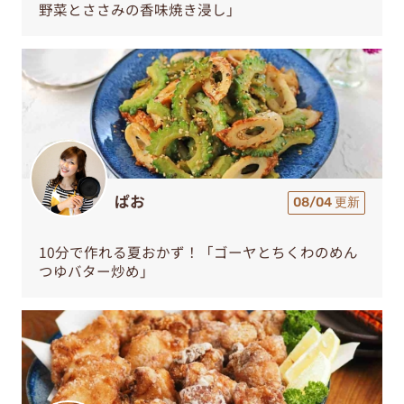
野菜とささみの香味焼き浸し」
ぱお
08/04 更新
10分で作れる夏おかず！「ゴーヤとちくわのめん
つゆバター炒め」