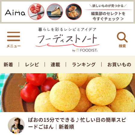
検索
新着
レシピ
連載
ランキング
お買いもの
ぱおの15分でできる♪忙しい日の簡単スピ
ードごはん｜新着順