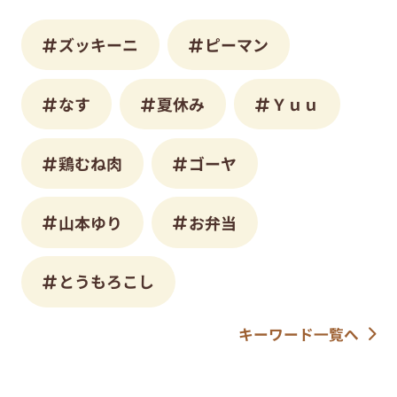
ズッキーニ
ピーマン
なす
夏休み
Ｙｕｕ
鶏むね肉
ゴーヤ
山本ゆり
お弁当
とうもろこし
キーワード一覧へ