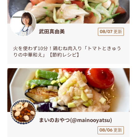
武田真由美
08/07 更新
火を使わず10分！鶏むね肉入り「トマトときゅう
りの中華和え」【節約レシピ】
まいのおやつ(@mainooyatsu)
08/06 更新