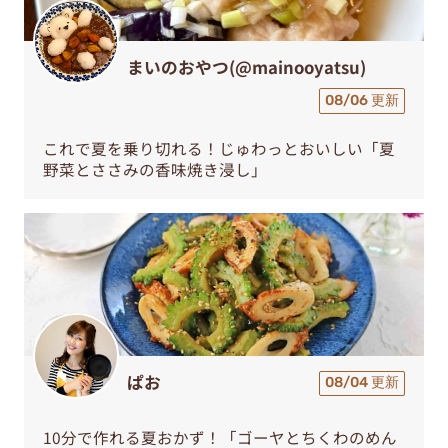
まいのおやつ(@mainooyatsu)
08/06 更新
これで夏を乗り切れる！じゅわっとおいしい「夏
野菜とささみの香味焼き浸し」
ぱお
08/04 更新
10分で作れる夏おかず！「ゴーヤとちくわのめん