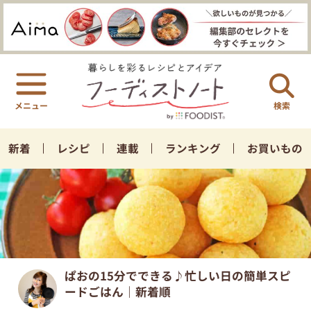
検索
新着
レシピ
連載
ランキング
お買いもの
ぱおの15分でできる♪忙しい日の簡単スピ
ードごはん｜新着順