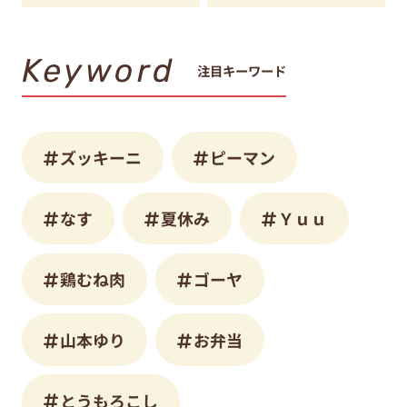
Keyword
注目キーワード
ズッキーニ
ピーマン
なす
夏休み
Ｙｕｕ
鶏むね肉
ゴーヤ
山本ゆり
お弁当
とうもろこし