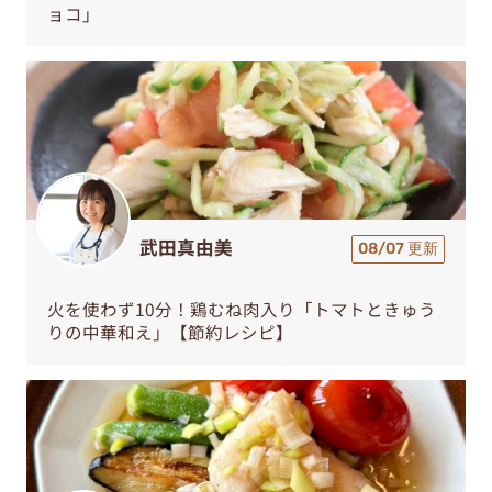
ョコ」
武田真由美
08/07 更新
火を使わず10分！鶏むね肉入り「トマトときゅう
りの中華和え」【節約レシピ】