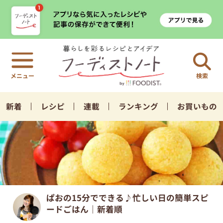
検索
新着
レシピ
連載
ランキング
お買いもの
ぱおの15分でできる♪忙しい日の簡単スピ
ードごはん｜新着順