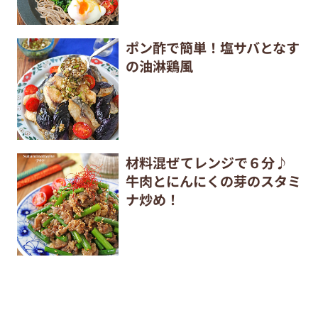
ポン酢で簡単！塩サバとなす
の油淋鶏風
材料混ぜてレンジで６分♪
牛肉とにんにくの芽のスタミ
ナ炒め！