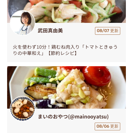
武田真由美
08/07 更新
火を使わず10分！鶏むね肉入り「トマトときゅう
りの中華和え」【節約レシピ】
まいのおやつ(@mainooyatsu)
08/06 更新