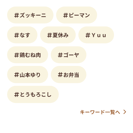
ズッキーニ
ピーマン
なす
夏休み
Ｙｕｕ
鶏むね肉
ゴーヤ
山本ゆり
お弁当
とうもろこし
キーワード一覧へ