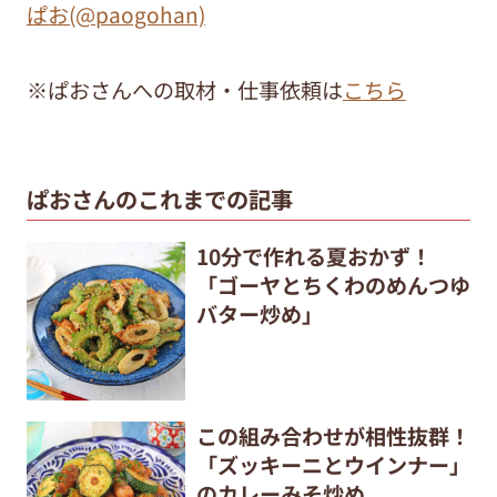
ぱお(@paogohan)
※ぱおさんへの取材・仕事依頼は
こちら
ぱおさんのこれまでの記事
10分で作れる夏おかず！
「ゴーヤとちくわのめんつゆ
バター炒め」
この組み合わせが相性抜群！
「ズッキーニとウインナー」
のカレーみそ炒め