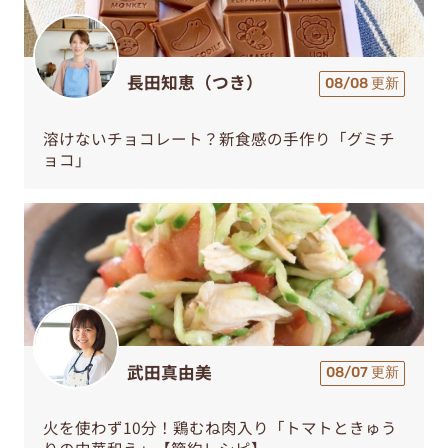
長田知恵（つき）
08/08 更新
溶けないチョコレート？新食感の手作り「グミチ
ョコ」
武田真由美
08/07 更新
火を使わず10分！鶏むね肉入り「トマトときゅう