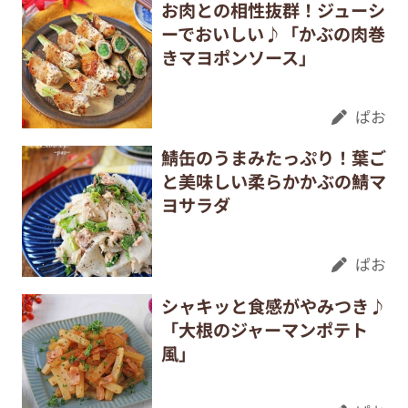
お肉との相性抜群！ジューシ
ーでおいしい♪「かぶの肉巻
きマヨポンソース」
ぱお
鯖缶のうまみたっぷり！葉ご
と美味しい柔らかかぶの鯖マ
ヨサラダ
ぱお
シャキッと食感がやみつき♪
「大根のジャーマンポテト
風」