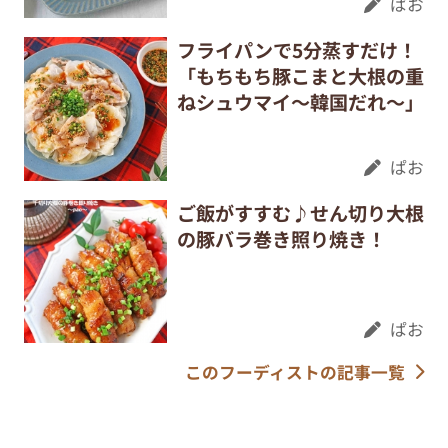
ぱお
フライパンで5分蒸すだけ！
「もちもち豚こまと大根の重
ねシュウマイ～韓国だれ～」
ぱお
ご飯がすすむ♪せん切り大根
の豚バラ巻き照り焼き！
ぱお
このフーディストの記事一覧