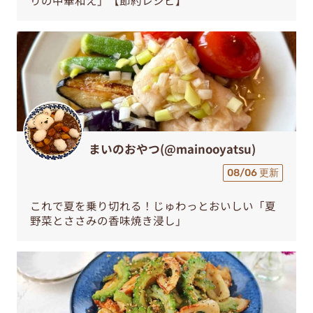
りの中華和え」【節約レシピ】
まいのおやつ(@mainooyatsu)
08/06 更新
これで夏を乗り切れる！じゅわっとおいしい「夏
野菜とささみの香味焼き浸し」