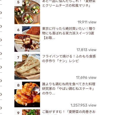
あと一品に悩んだらこれ！「夏野菜
とクリームチーズの和風マリネ」
19,911 view
東京に行ったら絶対買いたい！贈り
物にも喜ばれる実力派スイーツ3選
【お取...
17,813 view
フライパンで焼ける！ふわもち食感
の手作り「ナン」レシピ
17,696 view
誰よりも鶏むね肉を食べてきた料理
研究家の「やばい鶏むねステーキ」
の作り...
1,257,953 view
ご飯がすすむ！「夏野菜の肉巻きお