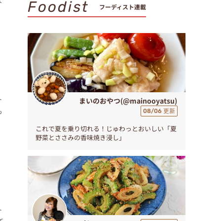
は
Foodist
フーディスト連載
ト
まいのおやつ(@mainooyatsu)
も
08/06 更新
これで夏を乗り切れる！じゅわっとおいしい「夏
野菜とささみの香味焼き浸し」
ト