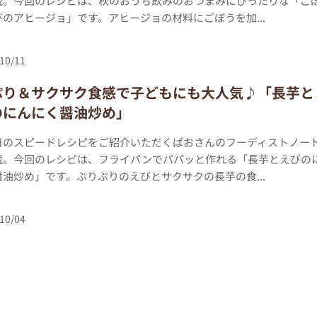
載。今回のレシピは、秋のおうち飲みのおつまみにぴったりな「ご
のアヒージョ」です。アヒージョの材料にごぼうを加...
10/11
ぷり＆サクサク食感で子どもにも大人気♪「長芋と
のにんにく醤油炒め」
日のスピードレシピをご紹介いただくぱおさんのフーディストノー
載。今回のレシピは、フライパンでパパッと作れる「長芋とえびの
油炒め」です。ぷりぷりのえびとサクサクの長芋の食...
10/04