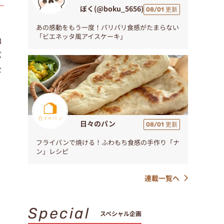
ぼく(@boku_5656)
08/01 更新
あの感動をもう一度！パリパリ食感がたまらない
「ビエネッタ風アイスケーキ」
ロ
パ
企
日々のパン
08/01 更新
フライパンで焼ける！ふわもち食感の手作り「ナ
ン」レシピ
連載一覧へ
Special
スペシャル企画