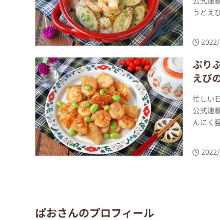
公式連
うとえび
2022/
ぷり
えび
忙しい
公式連
んにく醤
2022/
ぱおさんのプロフィール