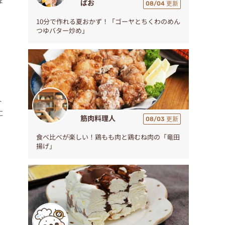
ぼ
ぱお
08/04 更新
10分で作れる夏おかず！「ゴーヤとちくわのめん
つゆバター炒め」
ト
に
筋肉料理人
08/03 更新
食べ比べが楽しい！鶏もも肉と鶏むね肉の「竜田
揚げ」