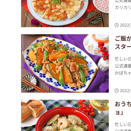
公式連
カリカリ
2022/
ご飯
スタ
忙しい
公式連
かぼちゃ
2022/
おう
ョ」
忙しい