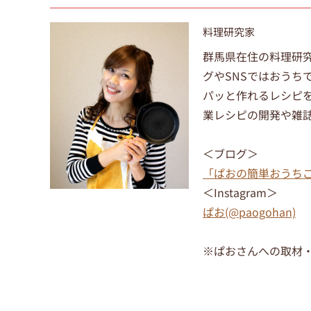
料理研究家
群馬県在住の料理研
グやSNSではおうち
パッと作れるレシピ
業レシピの開発や雑
＜ブログ＞
「ぱおの簡単おうち
＜Instagram＞
ぱお(@paogohan)
※ぱおさんへの取材