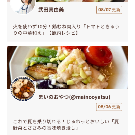
武田真由美
08/07 更新
火を使わず10分！鶏むね肉入り「トマトときゅう
りの中華和え」【節約レシピ】
まいのおやつ(@mainooyatsu)
08/06 更新
これで夏を乗り切れる！じゅわっとおいしい「夏
野菜とささみの香味焼き浸し」