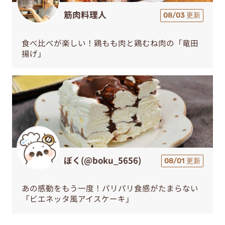
筋肉料理人
08/03 更新
食べ比べが楽しい！鶏もも肉と鶏むね肉の「竜田
揚げ」
ぼく(@boku_5656)
08/01 更新
あの感動をもう一度！パリパリ食感がたまらない
「ビエネッタ風アイスケーキ」