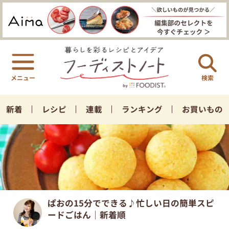
検索
新着
レシピ
連載
ランキング
お買いもの
ぱおの15分でできる♪忙しい日の簡単スピ
ードごはん｜新着順