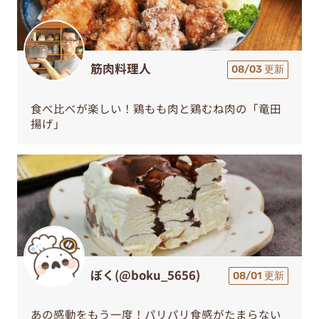
筋肉料理人
08/03 更新
食べ比べが楽しい！鶏もも肉と鶏むね肉の「竜田
揚げ」
ぼく(@boku_5656)
08/01 更新
あの感動をもう一度！パリパリ食感がたまらない