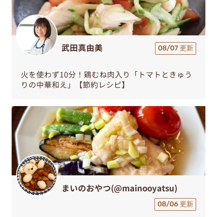
武田真由美
08/07 更新
火を使わず10分！鶏むね肉入り「トマトときゅう
りの中華和え」【節約レシピ】
まいのおやつ(@mainooyatsu)
08/06 更新