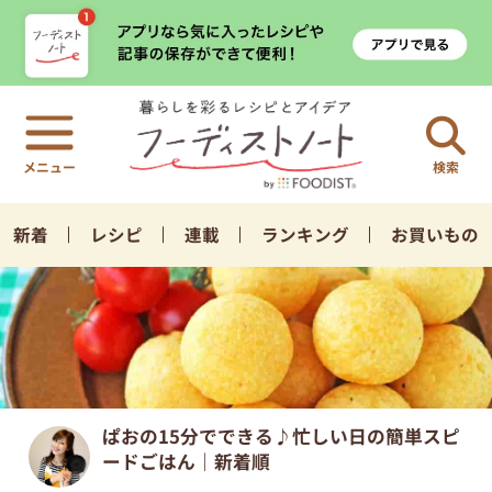
検索
新着
レシピ
連載
ランキング
お買いもの
ぱおの15分でできる♪忙しい日の簡単スピ
ードごはん｜新着順