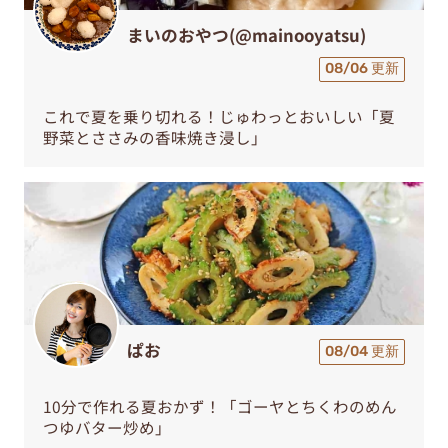
まいのおやつ(@mainooyatsu)
08/06 更新
これで夏を乗り切れる！じゅわっとおいしい「夏
野菜とささみの香味焼き浸し」
ぱお
08/04 更新
10分で作れる夏おかず！「ゴーヤとちくわのめん
つゆバター炒め」