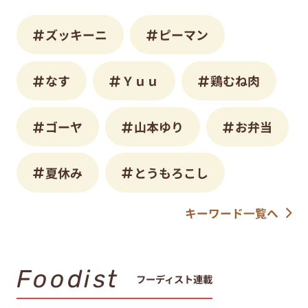
ズッキーニ
ピーマン
なす
Ｙｕｕ
鶏むね肉
ゴーヤ
山本ゆり
お弁当
夏休み
とうもろこし
キーワード一覧へ
Foodist
フーディスト連載