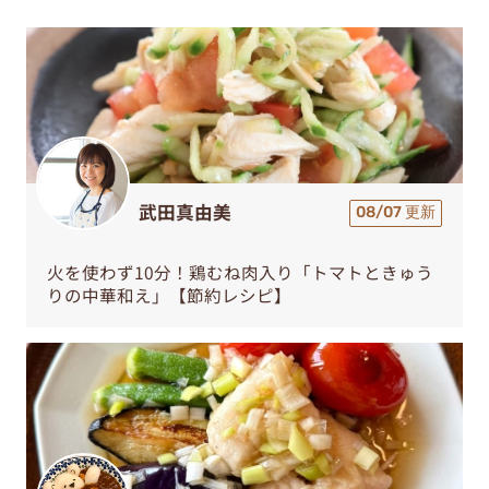
武田真由美
08/07 更新
火を使わず10分！鶏むね肉入り「トマトときゅう
りの中華和え」【節約レシピ】