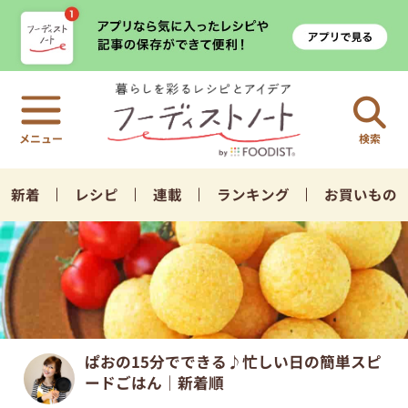
検索
新着
レシピ
連載
ランキング
お買いもの
ぱおの15分でできる♪忙しい日の簡単スピ
ードごはん｜新着順