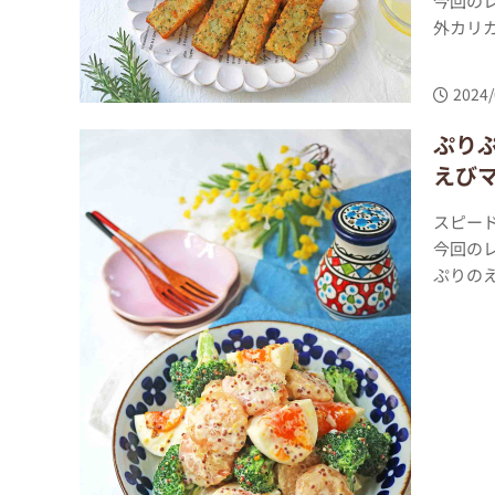
今回の
外カリカ
2024/
ぷり
えび
スピー
今回の
ぷりのえ