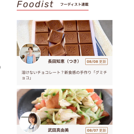
。
Foodist
フーディスト連載
。
長田知恵（つき）
08/08 更新
り
溶けないチョコレート？新食感の手作り「グミチ
ョコ」
武田真由美
08/07 更新