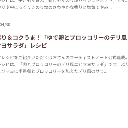
レシピは、子どもが喜ぶ「新じゃがのり塩ハッシュドポテト」です
リ♪中ほっくり♪のり塩のさわやかな香りと塩気でやみ...
04/30
ぷり＆コクうま！「ゆで卵とブロッコリーのデリ風
マヨサラダ」レシピ
ドレシピをご紹介いただくぱおさんのフーディストノート公式連載
レシピは、「卵とブロッコリーのデリ風エビマヨサラダ」です。ぷ
びマヨに半熟卵とブロッコリーを加えたデリ風のサラ...