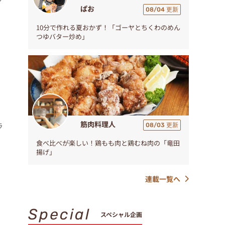
ぱお
08/04 更新
10分で作れる夏おかず！「ゴーヤとちくわのめん
つゆバター炒め」
。
筋肉料理人
ラ
08/03 更新
食べ比べが楽しい！鶏もも肉と鶏むね肉の「竜田
揚げ」
連載一覧へ
Special
スペシャル企画