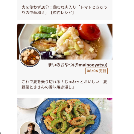
火を使わず10分！鶏むね肉入り「トマトときゅう
りの中華和え」【節約レシピ】
まいのおやつ(@mainooyatsu)
。
08/06 更新
ロ
これで夏を乗り切れる！じゅわっとおいしい「夏
野菜とささみの香味焼き浸し」
。
ラ