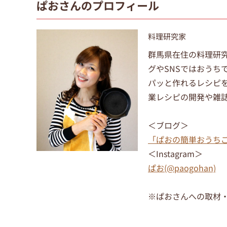
ぱおさんのプロフィール
料理研究家
群馬県在住の料理研
グやSNSではおうち
パッと作れるレシピ
業レシピの開発や雑
＜ブログ＞
「ぱおの簡単おうち
＜Instagram＞
ぱお(@paogohan)
※ぱおさんへの取材