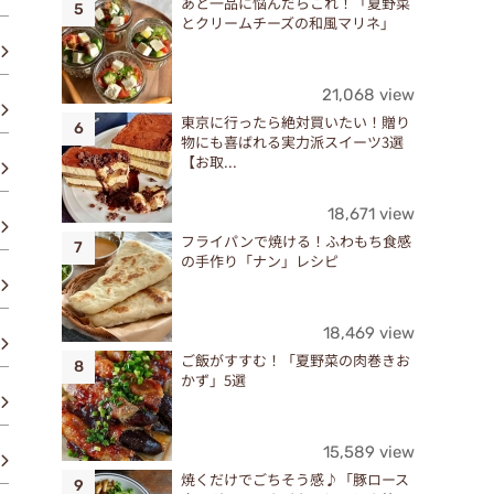
あと一品に悩んだらこれ！「夏野菜
とクリームチーズの和風マリネ」
21,068 view
東京に行ったら絶対買いたい！贈り
物にも喜ばれる実力派スイーツ3選
【お取...
18,671 view
フライパンで焼ける！ふわもち食感
の手作り「ナン」レシピ
18,469 view
ご飯がすすむ！「夏野菜の肉巻きお
かず」5選
15,589 view
焼くだけでごちそう感♪「豚ロース