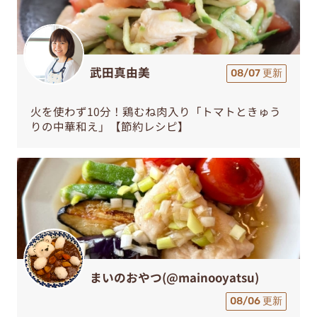
武田真由美
08/07 更新
火を使わず10分！鶏むね肉入り「トマトときゅう
りの中華和え」【節約レシピ】
まいのおやつ(@mainooyatsu)
08/06 更新