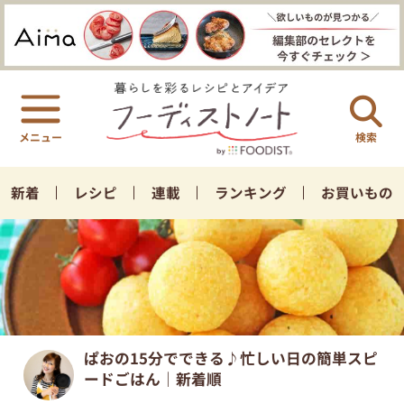
検索
新着
レシピ
連載
ランキング
お買いもの
ぱおの15分でできる♪忙しい日の簡単スピ
ードごはん｜新着順