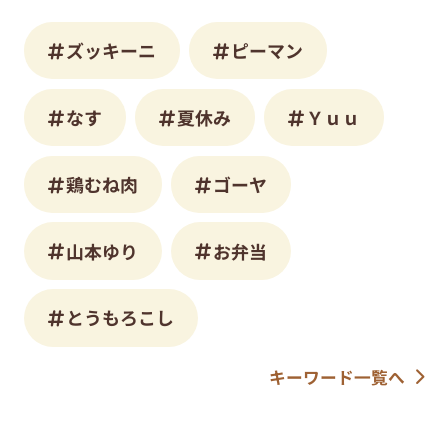
ズッキーニ
ピーマン
なす
夏休み
Ｙｕｕ
鶏むね肉
ゴーヤ
山本ゆり
お弁当
とうもろこし
キーワード一覧へ