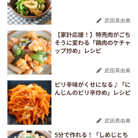
武田真由美
【家計応援！】特売肉がごち
そうに変わる「鶏肉のケチャ
ップ炒め」レシピ
武田真由美
ピリ辛味がくせになる♪「に
んじんのピリ辛炒め」レシピ
武田真由美
5分で作れる！「しめじとち