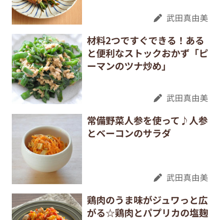
武田真由美
材料2つですぐできる！ある
と便利なストックおかず「ピ
ーマンのツナ炒め」
武田真由美
常備野菜人参を使って♪人参
とベーコンのサラダ
武田真由美
鶏肉のうま味がジュワっと広
がる☆鶏肉とパプリカの塩麹