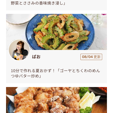
野菜とささみの香味焼き浸し」
ぱお
08/04 更新
10分で作れる夏おかず！「ゴーヤとちくわのめん
つゆバター炒め」