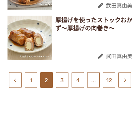
武田真由美
厚揚げを使ったストックおか
ず～厚揚げの肉巻き～
武田真由美
1
2
3
4
...
12