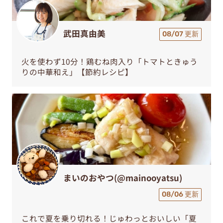
武田真由美
08/07 更新
火を使わず10分！鶏むね肉入り「トマトときゅう
りの中華和え」【節約レシピ】
まいのおやつ(@mainooyatsu)
08/06 更新
これで夏を乗り切れる！じゅわっとおいしい「夏