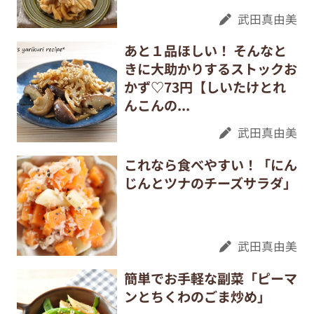
武田真由美
あと１品ほしい！ そんなと
きに大助かりするストックお
かず♡73円【しいたけとれ
んこんの...
武田真由美
これなら食べやすい！「にん
じんとツナのチーズサラダ」
武田真由美
簡単でお手軽な副菜「ピーマ
ンとちくわのごま炒め」