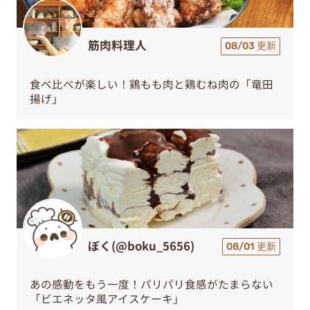
筋肉料理人
08/03 更新
食べ比べが楽しい！鶏もも肉と鶏むね肉の「竜田
揚げ」
ぼく(@boku_5656)
08/01 更新
あの感動をもう一度！パリパリ食感がたまらない
「ビエネッタ風アイスケーキ」