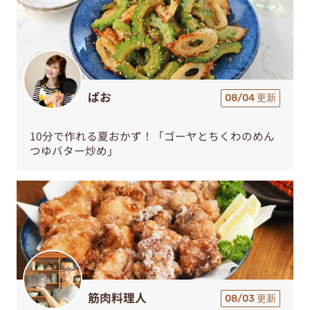
ぱお
08/04 更新
10分で作れる夏おかず！「ゴーヤとちくわのめん
つゆバター炒め」
筋肉料理人
08/03 更新