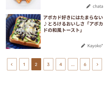
chata
アボカド好きにはたまらない
♪とろけるおいしさ「アボカ
ドの和風トースト」
Kayoko*
1
2
3
4
...
6