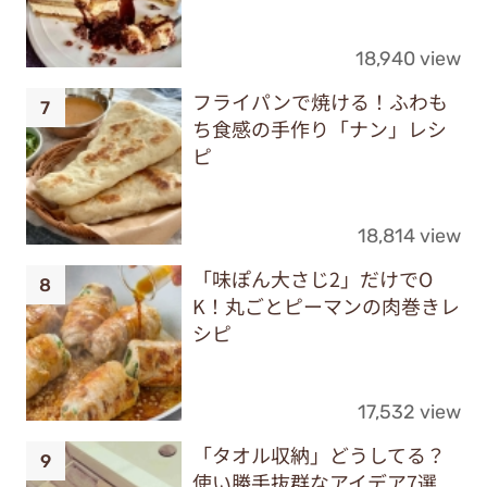
18,940 view
フライパンで焼ける！ふわも
ち食感の手作り「ナン」レシ
ピ
18,814 view
「味ぽん大さじ2」だけでO
K！丸ごとピーマンの肉巻きレ
シピ
17,532 view
「タオル収納」どうしてる？
使い勝手抜群なアイデア7選