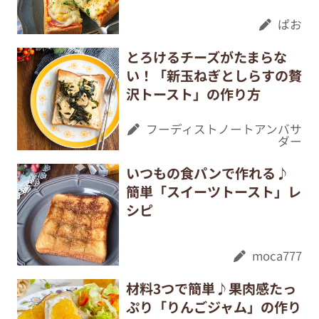
ぱお
とろけるチーズがたまらな
い！「新玉ねぎとしらすの贅
沢トースト」の作り方
フーディストノートアンバサ
ダー
いつもの食パンで作れる♪
簡単「スイーツトースト」レ
シピ
moca777
材料3つで簡単♪果肉感たっ
ぷり「りんごジャム」の作り