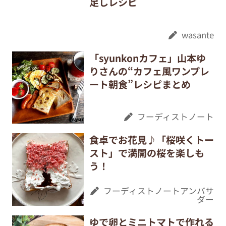
足しレシピ
wasante
「syunkonカフェ」山本ゆ
りさんの“カフェ風ワンプレ
ート朝食”レシピまとめ
フーディストノート
食卓でお花見♪「桜咲くトー
スト」で満開の桜を楽しも
う！
フーディストノートアンバサ
ダー
ゆで卵とミニトマトで作れる