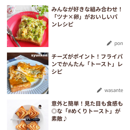
みんなが好きな組み合わせ！
「ツナ×卵」がおいしいパ
ンレシピ
pon
チーズがポイント！フライパ
ンでかんたん「トースト」レ
シピ
wasante
意外と簡単！見た目も食感も
◎な「#めくりトースト」が
素敵♪