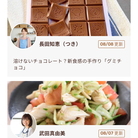
長田知恵（つき）
08/08 更新
溶けないチョコレート？新食感の手作り「グミチ
ョコ」
武田真由美
08/07 更新