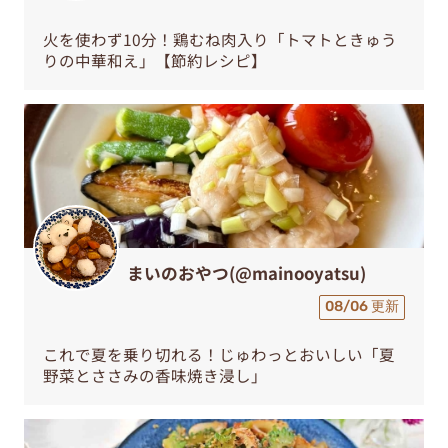
火を使わず10分！鶏むね肉入り「トマトときゅう
りの中華和え」【節約レシピ】
まいのおやつ(@mainooyatsu)
08/06 更新
これで夏を乗り切れる！じゅわっとおいしい「夏
野菜とささみの香味焼き浸し」