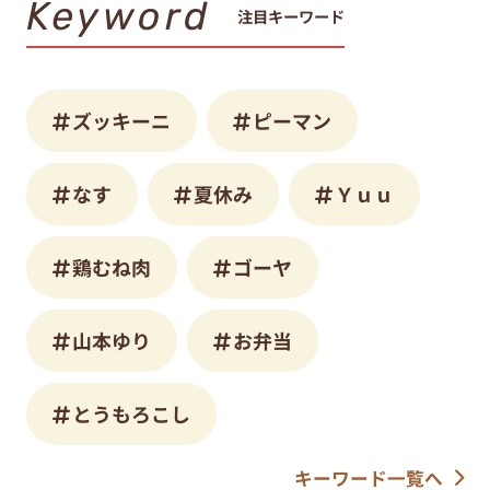
Keyword
注目キーワード
ズッキーニ
ピーマン
なす
夏休み
Ｙｕｕ
鶏むね肉
ゴーヤ
山本ゆり
お弁当
とうもろこし
キーワード一覧へ