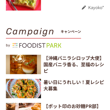
Kayoko*
Campaign
キャンペーン
by
【沖縄バニラシロップ大使】
国産バニラ香る、至福のレシ
ピ
暑い日にうれしい！夏レシピ
大募集
【ポット印のお砂糖PR部】