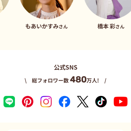
もあいかすみ
橋本 彩
さん
さん
公式SNS
480
\ 総フォロワー数
万人! /