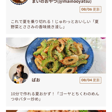
まいのおやつ(@mainooyatsu)
08/06 更新
これで夏を乗り切れる！じゅわっとおいしい「夏
野菜とささみの香味焼き浸し」
ぱお
08/04 更新
10分で作れる夏おかず！「ゴーヤとちくわのめん
つゆバター炒め」