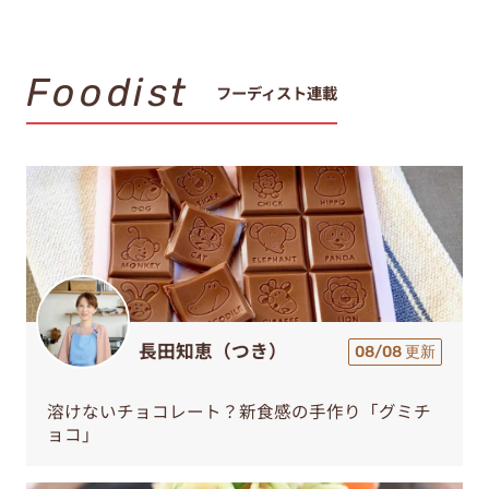
Foodist
フーディスト連載
長田知恵（つき）
08/08 更新
溶けないチョコレート？新食感の手作り「グミチ
ョコ」