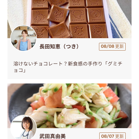
長田知恵（つき）
08/08 更新
溶けないチョコレート？新食感の手作り「グミチ
ョコ」
武田真由美
08/07 更新