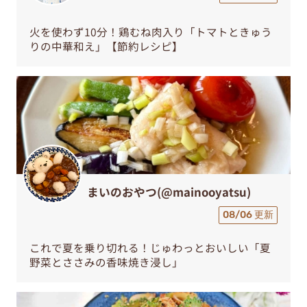
火を使わず10分！鶏むね肉入り「トマトときゅう
りの中華和え」【節約レシピ】
まいのおやつ(@mainooyatsu)
08/06 更新
これで夏を乗り切れる！じゅわっとおいしい「夏
野菜とささみの香味焼き浸し」