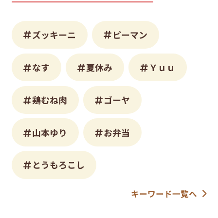
ズッキーニ
ピーマン
なす
夏休み
Ｙｕｕ
鶏むね肉
ゴーヤ
山本ゆり
お弁当
とうもろこし
キーワード一覧へ