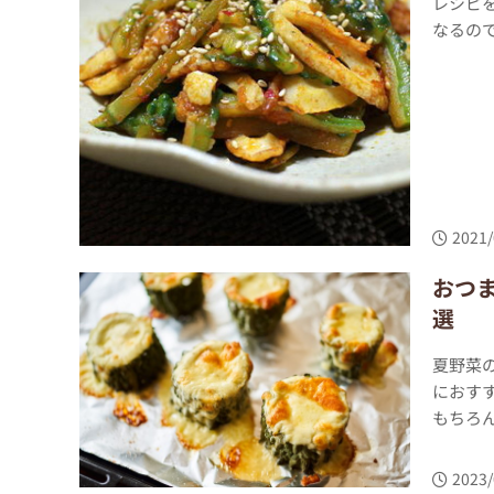
レシピ
なるの
2021/
おつ
選
夏野菜
におす
もちろん
2023/