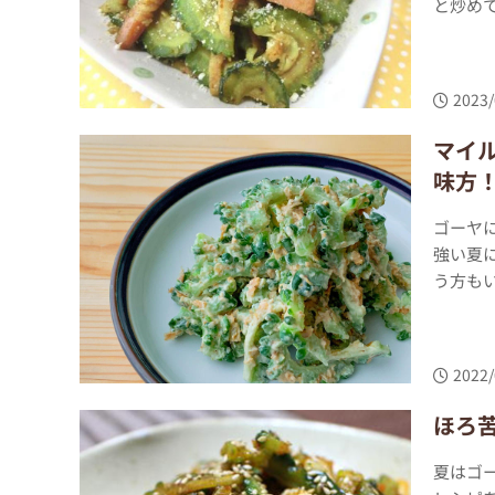
と炒めて
2023/
マイ
味方
ゴーヤ
強い夏
う方もい
2022/
ほろ
夏はゴ