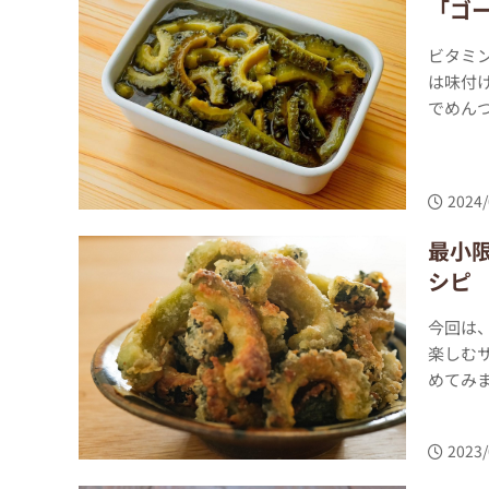
「ゴ
ビタミ
は味付
でめんつ
2024/
最小
シピ
今回は
楽しむ
めてみま
2023/