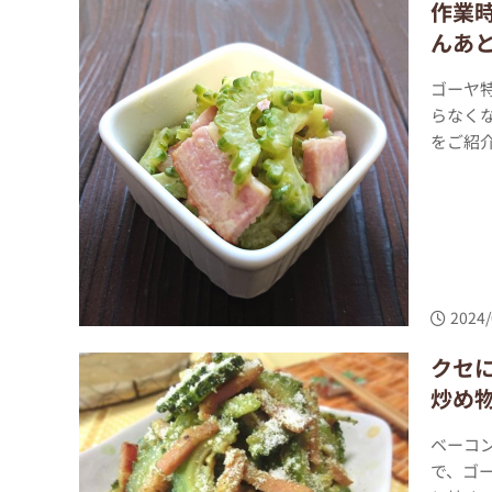
作業
んあ
ゴーヤ
らなく
をご紹介
2024/
クセ
炒め
ベーコ
で、ゴ