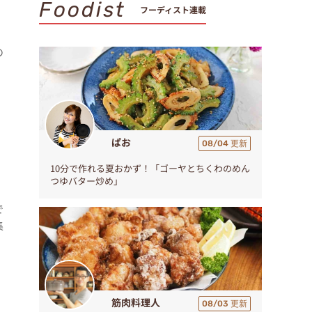
Foodist
フーディスト連載
の
ぱお
08/04 更新
10分で作れる夏おかず！「ゴーヤとちくわのめん
つゆバター炒め」
で
集
筋肉料理人
08/03 更新