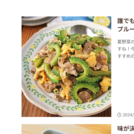
誰で
プル
夏野菜
すね！
すすめの
2024/
味が