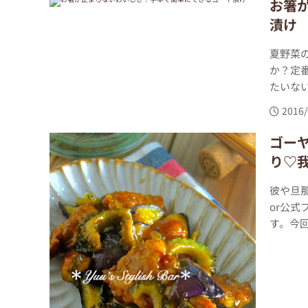
お箸
漬け
夏野菜
か？定
たいない
2016/
ゴー
り♡
彼や旦那
or公
す。今回