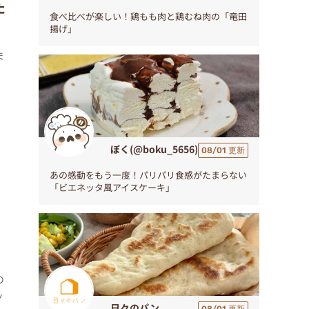
た
食べ比べが楽しい！鶏もも肉と鶏むね肉の「竜田
揚げ」
ま
ぼく(@boku_5656)
08/01 更新
あの感動をもう一度！パリパリ食感がたまらない
「ビエネッタ風アイスケーキ」
の
ッ
日々のパン