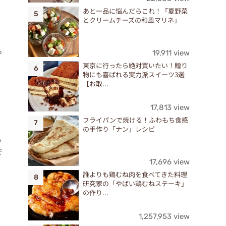
あと一品に悩んだらこれ！「夏野菜
とクリームチーズの和風マリネ」
っ
19,911 view
東京に行ったら絶対買いたい！贈り
物にも喜ばれる実力派スイーツ3選
【お取...
17,813 view
フライパンで焼ける！ふわもち食感
の手作り「ナン」レシピ
o
で
17,696 view
誰よりも鶏むね肉を食べてきた料理
研究家の「やばい鶏むねステーキ」
の作り...
1,257,953 view