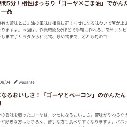
時間5分！相性ばっちり「ゴーヤ×ごま油」でかん
と一品
特有の苦味とごま油の風味は相性抜群！くせになる味わいで箸が止
なりますよ。今回は、作業時間5分ほどで手軽に作れる、簡単レシピ
します♪サラダから和え物、炒め物まで、どれも旬のゴ...
08/04
wasante
になるおいしさ！「ゴーヤとベーコン」のかんたん
物
ンの旨味を吸ったゴーヤは、クセになるおいしさ。苦味がやわらぐ
ーヤ好きな方はもちろん、苦手な方も食べやすくなりますよ。パパ