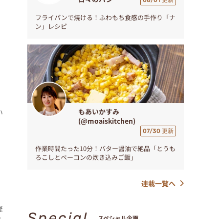
08/01 更新
フライパンで焼ける！ふわもち食感の手作り「ナ
ン」レシピ
もあいかすみ
い
(@moaiskitchen)
07/30 更新
作業時間たった10分！バター醤油で絶品「とうも
ろこしとベーコンの炊き込みご飯」
連載一覧へ
軽
Special
スペシャル企画