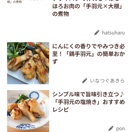
ほろお肉の「手羽元×大根」
の煮物
hatsuharu
にんにくの香りでやみつき必
至！「鶏手羽元」の簡単おか
ず
いなつぐあきら
シンプル味で旨味引き立つ♪
「手羽元の塩焼き」おすすめ
レシピ
pon