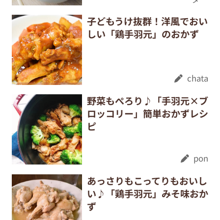
子どもうけ抜群！洋風でおい
しい「鶏手羽元」のおかず
chata
野菜もぺろり♪「手羽元×ブ
ロッコリー」簡単おかずレシ
ピ
pon
あっさりもこってりもおいし
い♪「鶏手羽元」みそ味おか
ず