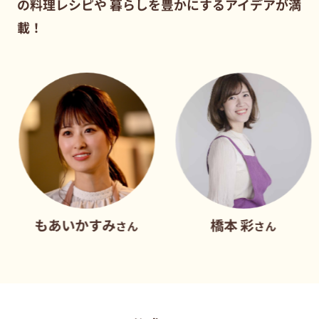
の料理レシピや
暮らしを豊かにするアイデアが満
載！
あいかすみ
橋本 彩
だ
さん
さん