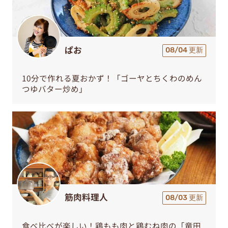
ぱお
08/04 更新
10分で作れる夏おかず！「ゴーヤとちくわのめん
つゆバター炒め」
筋肉料理人
08/03 更新
食べ比べが楽しい！鶏もも肉と鶏むね肉の「竜田