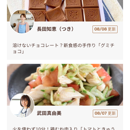
長田知恵（つき）
08/08 更新
溶けないチョコレート？新食感の手作り「グミチ
ョコ」
武田真由美
08/07 更新
火を使わず10分！鶏むね肉入り「トマトときゅう