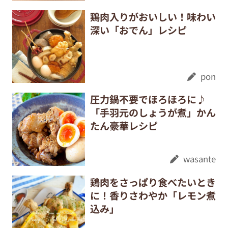
鶏肉入りがおいしい！味わい
深い「おでん」レシピ
pon
圧力鍋不要でほろほろに♪
「手羽元のしょうが煮」かん
たん豪華レシピ
wasante
鶏肉をさっぱり食べたいとき
に！香りさわやか「レモン煮
込み」