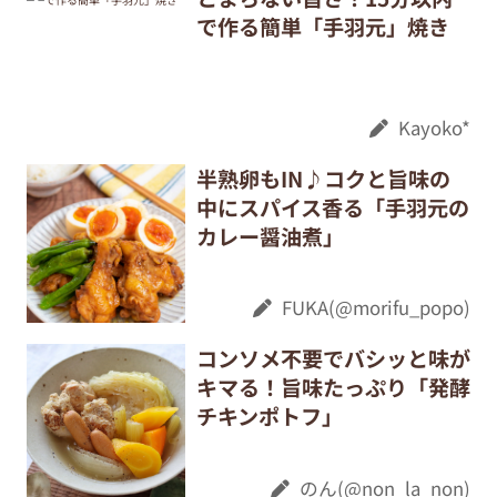
で作る簡単「手羽元」焼き
Kayoko*
半熟卵もIN♪コクと旨味の
中にスパイス香る「手羽元の
カレー醤油煮」
FUKA(@morifu_popo)
コンソメ不要でバシッと味が
キマる！旨味たっぷり「発酵
チキンポトフ」
のん(@non_la_non)