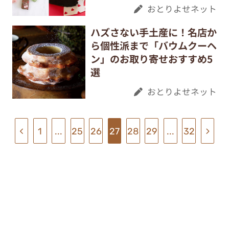
おとりよせネット
ハズさない手土産に！名店か
ら個性派まで「バウムクーヘ
ン」のお取り寄せおすすめ5
選
おとりよせネット
1
...
25
26
27
28
29
...
32