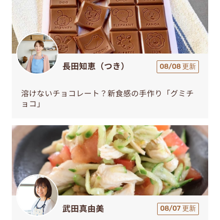
長田知恵（つき）
08/08 更新
溶けないチョコレート？新食感の手作り「グミチ
ョコ」
武田真由美
08/07 更新