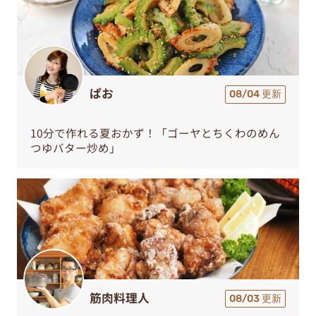
ぱお
08/04 更新
10分で作れる夏おかず！「ゴーヤとちくわのめん
つゆバター炒め」
筋肉料理人
08/03 更新