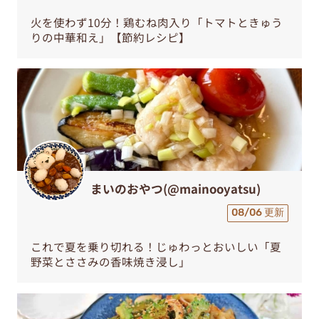
火を使わず10分！鶏むね肉入り「トマトときゅう
りの中華和え」【節約レシピ】
まいのおやつ(@mainooyatsu)
08/06 更新
これで夏を乗り切れる！じゅわっとおいしい「夏
野菜とささみの香味焼き浸し」