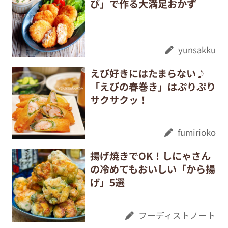
び」で作る大満足おかず
yunsakku
えび好きにはたまらない♪
「えびの春巻き」はぷりぷり
サクサクッ！
fumirioko
揚げ焼きでOK！しにゃさん
の冷めてもおいしい「から揚
げ」5選
フーディストノート