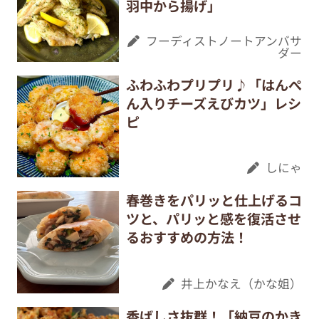
羽中から揚げ」
フーディストノートアンバサ
ダー
ふわふわプリプリ♪「はんぺ
ん入りチーズえびカツ」レシ
ピ
しにゃ
春巻きをパリッと仕上げるコ
ツと、パリッと感を復活させ
るおすすめの方法！
井上かなえ（かな姐）
香ばしさ抜群！「納豆のかき