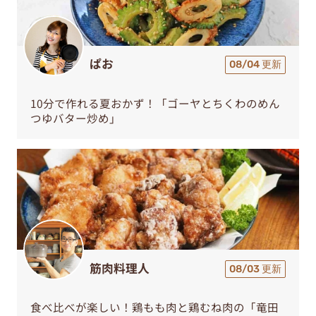
ぱお
08/04 更新
10分で作れる夏おかず！「ゴーヤとちくわのめん
つゆバター炒め」
筋肉料理人
08/03 更新
食べ比べが楽しい！鶏もも肉と鶏むね肉の「竜田