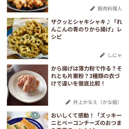
筋肉料理人
ザクッとシャキシャキ♪「れ
んこんの青のりから揚げ」レ
シピ
しにゃ
から揚げは薄力粉で作る？そ
れとも片栗粉？3種類の衣づ
けで違いを徹底比較！
井上かなえ（かな姐）
おいしくて感動！「ズッキー
ニとベーコンチーズのおつま