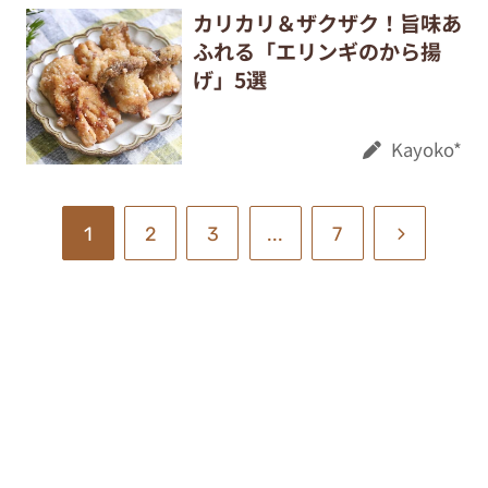
カリカリ＆ザクザク！旨味あ
ふれる「エリンギのから揚
げ」5選
Kayoko*
1
2
3
...
7