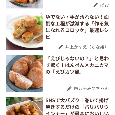
ぱお
ゆでない・手が汚れない！面
倒な工程が激減する「作る気
になれるコロッケ」最速レシ
ピ
井上かなえ（かな姐）
「えびじゃないの？」と思わ
ず驚く！はんぺん×カニカマ
の「えびカツ風」
四万十みやちゃん
SNSで大バズり！巻いて揚げ
焼きするだけの「バリバリウ
インナー」が最高においしい