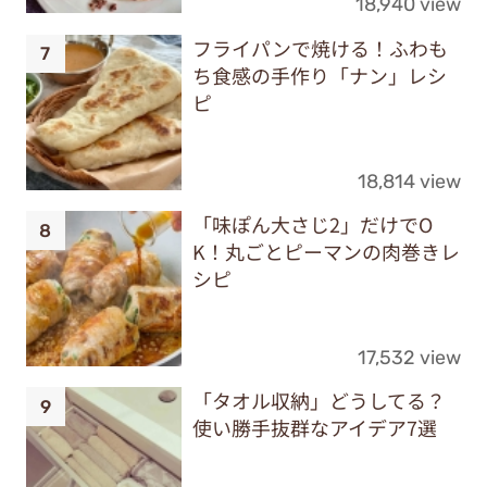
18,940 view
フライパンで焼ける！ふわも
ち食感の手作り「ナン」レシ
ピ
18,814 view
「味ぽん大さじ2」だけでO
K！丸ごとピーマンの肉巻きレ
シピ
17,532 view
「タオル収納」どうしてる？
使い勝手抜群なアイデア7選