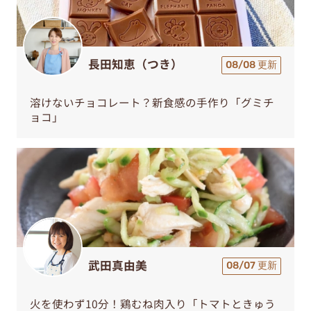
長田知恵（つき）
08/08 更新
溶けないチョコレート？新食感の手作り「グミチ
ョコ」
武田真由美
08/07 更新
火を使わず10分！鶏むね肉入り「トマトときゅう