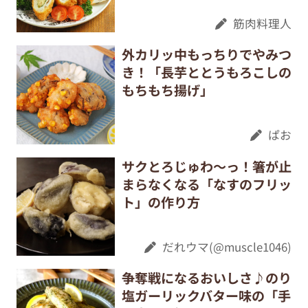
筋肉料理人
外カリッ中もっちりでやみつ
き！「長芋ととうもろこしの
もちもち揚げ」
ぱお
サクとろじゅわ～っ！箸が止
まらなくなる「なすのフリッ
ト」の作り方
だれウマ(@muscle1046)
争奪戦になるおいしさ♪のり
塩ガーリックバター味の「手