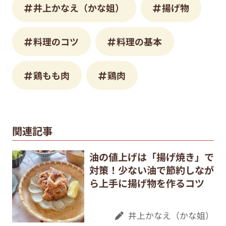
井上かなえ（かな姐）
揚げ物
料理のコツ
料理の基本
鶏もも肉
鶏肉
関連記事
油の値上げは「揚げ焼き」で
対策！少ない油で節約しなが
ら上手に揚げ物を作るコツ
井上かなえ（かな姐）