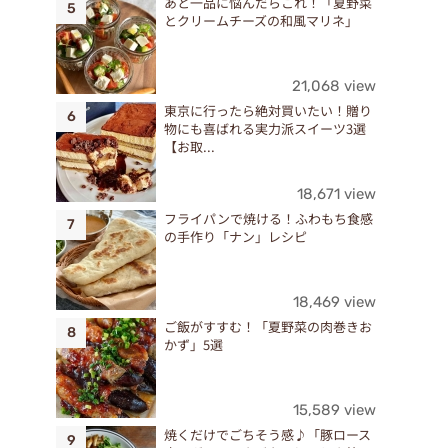
あと一品に悩んだらこれ！「夏野菜
とクリームチーズの和風マリネ」
21,068 view
東京に行ったら絶対買いたい！贈り
物にも喜ばれる実力派スイーツ3選
【お取...
18,671 view
フライパンで焼ける！ふわもち食感
の手作り「ナン」レシピ
18,469 view
ご飯がすすむ！「夏野菜の肉巻きお
かず」5選
15,589 view
焼くだけでごちそう感♪「豚ロース