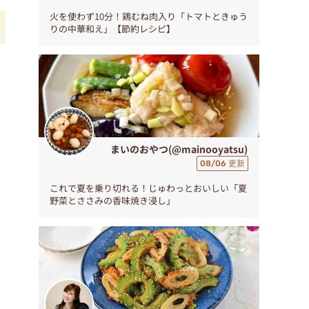
火を使わず10分！鶏むね肉入り「トマトときゅう
りの中華和え」【節約レシピ】
ン
まいのおやつ(@mainooyatsu)
08/06 更新
これで夏を乗り切れる！じゅわっとおいしい「夏
野菜とささみの香味焼き浸し」