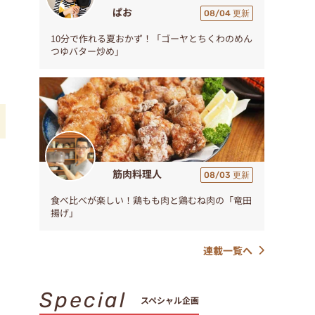
ぱお
08/04 更新
10分で作れる夏おかず！「ゴーヤとちくわのめん
つゆバター炒め」
筋肉料理人
08/03 更新
食べ比べが楽しい！鶏もも肉と鶏むね肉の「竜田
揚げ」
連載一覧へ
Special
スペシャル企画