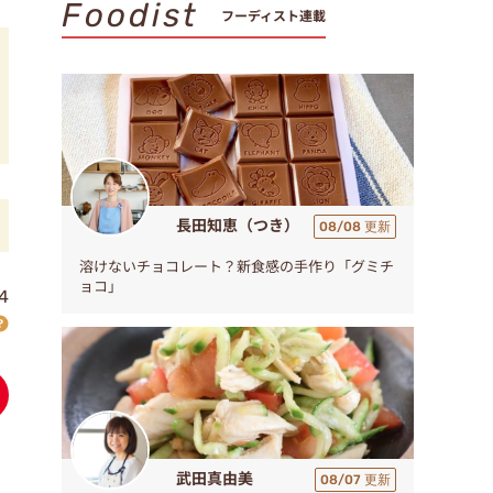
Foodist
フーディスト連載
長田知恵（つき）
08/08 更新
溶けないチョコレート？新食感の手作り「グミチ
ョコ」
4
武田真由美
08/07 更新