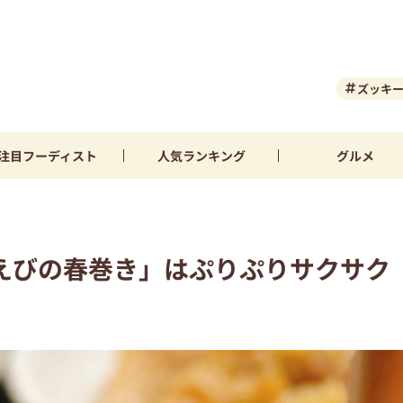
ズッキ
注目
フーディスト
人気
ランキング
グルメ
えびの春巻き」はぷりぷりサクサク