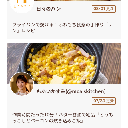
日々のパン
08/01 更新
フライパンで焼ける！ふわもち食感の手作り「ナ
ン」レシピ
もあいかすみ(@moaiskitchen)
07/30 更新
作業時間たった10分！バター醤油で絶品「とうも
ろこしとベーコンの炊き込みご飯」