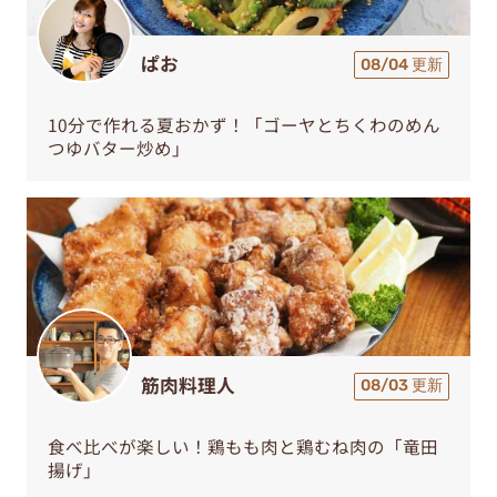
ぱお
08/04 更新
10分で作れる夏おかず！「ゴーヤとちくわのめん
つゆバター炒め」
筋肉料理人
08/03 更新
食べ比べが楽しい！鶏もも肉と鶏むね肉の「竜田
揚げ」