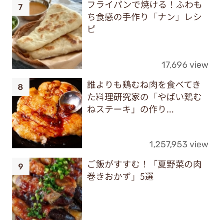
フライパンで焼ける！ふわも
ち食感の手作り「ナン」レシ
ピ
17,696 view
誰よりも鶏むね肉を食べてき
た料理研究家の「やばい鶏む
ねステーキ」の作り...
1,257,953 view
ご飯がすすむ！「夏野菜の肉
巻きおかず」5選