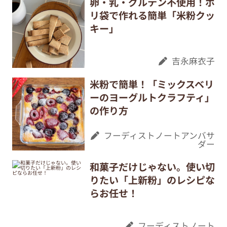
卵・乳・グルテン不使用！ポ
リ袋で作れる簡単「米粉クッ
キー」
吉永麻衣子
米粉で簡単！「ミックスベリ
ーのヨーグルトクラフティ」
の作り方
フーディストノートアンバサ
ダー
和菓子だけじゃない。使い切
りたい「上新粉」のレシピな
らお任せ！
フーディストノート