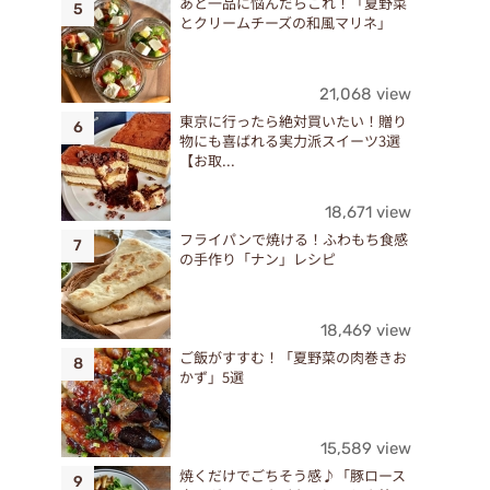
あと一品に悩んだらこれ！「夏野菜
とクリームチーズの和風マリネ」
21,068 view
東京に行ったら絶対買いたい！贈り
物にも喜ばれる実力派スイーツ3選
【お取...
18,671 view
フライパンで焼ける！ふわもち食感
の手作り「ナン」レシピ
18,469 view
ご飯がすすむ！「夏野菜の肉巻きお
かず」5選
15,589 view
焼くだけでごちそう感♪「豚ロース