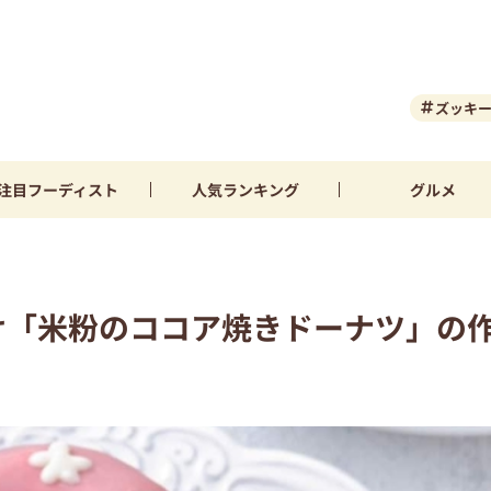
ズッキ
注目
フーディスト
人気
ランキング
グルメ
け「米粉のココア焼きドーナツ」の