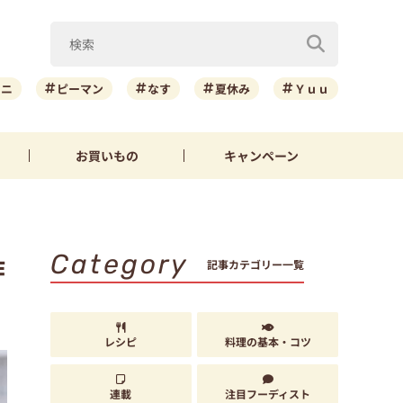
ーニ
ピーマン
なす
夏休み
Ｙｕｕ
お買いもの
キャンペーン
Category
作
記事カテゴリー一覧
レシピ
料理の基本・コツ
連載
注目フーディスト