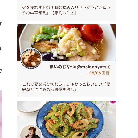
火を使わず10分！鶏むね肉入り「トマトときゅう
りの中華和え」【節約レシピ】
す
ョ
まいのおやつ(@mainooyatsu)
で
08/06 更新
これで夏を乗り切れる！じゅわっとおいしい「夏
野菜とささみの香味焼き浸し」