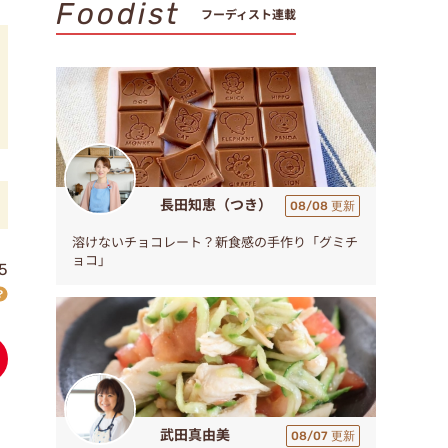
Foodist
フーディスト連載
長田知恵（つき）
08/08 更新
溶けないチョコレート？新食感の手作り「グミチ
ョコ」
5
武田真由美
08/07 更新