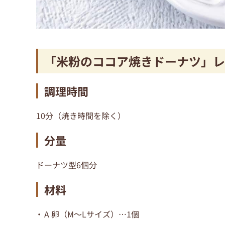
「米粉のココア焼きドーナツ」レ
調理時間
10分（焼き時間を除く）
分量
ドーナツ型6個分
材料
A 卵（M〜Lサイズ）…1個