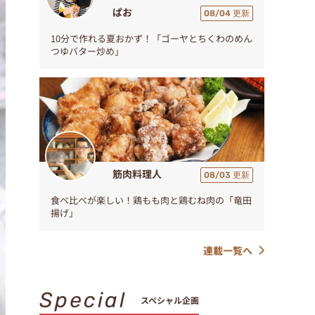
ぱお
08/04 更新
10分で作れる夏おかず！「ゴーヤとちくわのめん
つゆバター炒め」
筋肉料理人
08/03 更新
食べ比べが楽しい！鶏もも肉と鶏むね肉の「竜田
揚げ」
連載一覧へ
Special
スペシャル企画