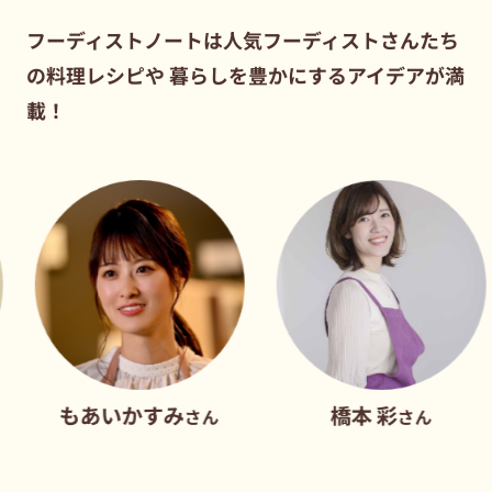
フーディストノートは人気フーディストさんたち
の料理レシピや
暮らしを豊かにするアイデアが満
載！
あいかすみ
橋本 彩
さん
さん