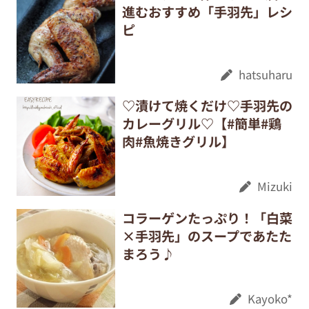
進むおすすめ「手羽先」レシ
ピ
hatsuharu
♡漬けて焼くだけ♡手羽先の
カレーグリル♡【#簡単#鶏
肉#魚焼きグリル】
Mizuki
コラーゲンたっぷり！「白菜
×手羽先」のスープであたた
まろう♪
Kayoko*