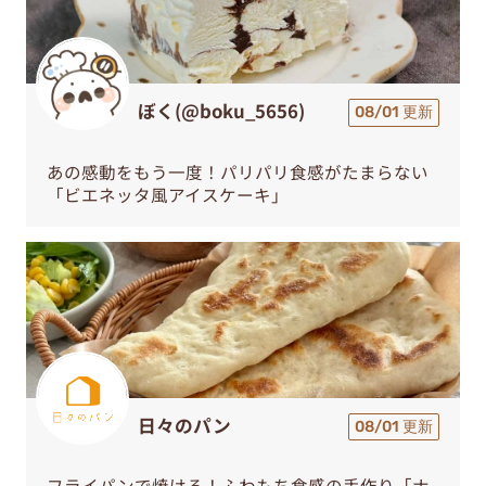
ぼく(@boku_5656)
08/01 更新
あの感動をもう一度！パリパリ食感がたまらない
「ビエネッタ風アイスケーキ」
日々のパン
08/01 更新
フライパンで焼ける！ふわもち食感の手作り「ナ