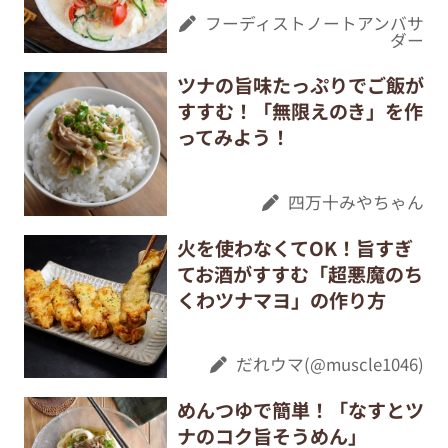
フーディストノートアンバサ
ダー
ツナの旨味たっぷりでご飯が
すすむ！「無限えのき」を作
ってみよう！
四万十みやちゃん
火を使わなくてOK！旨すぎ
てお酒がすすむ「超悪魔のち
くわツナマヨ」の作り方
だれウマ(@muscle1046)
めんつゆで簡単！「なすとツ
ナのコク旨そうめん」