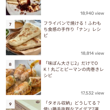
18,940 view
フライパンで焼ける！ふわも
ち食感の手作り「ナン」レシ
ピ
18,814 view
「味ぽん大さじ2」だけでO
K！丸ごとピーマンの肉巻きレ
シピ
17,532 view
「タオル収納」どうしてる？
使い勝手抜群なアイデア7選