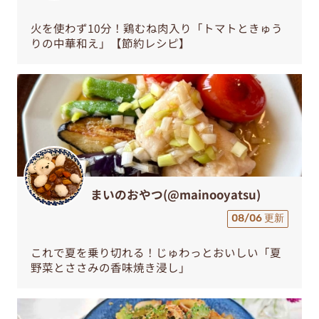
火を使わず10分！鶏むね肉入り「トマトときゅう
りの中華和え」【節約レシピ】
まいのおやつ(@mainooyatsu)
08/06 更新
これで夏を乗り切れる！じゅわっとおいしい「夏
野菜とささみの香味焼き浸し」