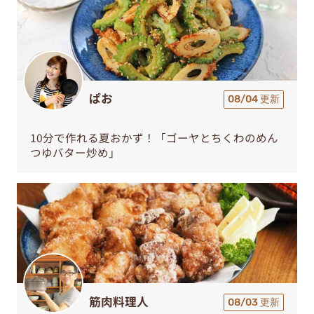
ぱお
08/04 更新
10分で作れる夏おかず！「ゴーヤとちくわのめん
つゆバター炒め」
筋肉料理人
08/03 更新