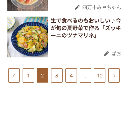
四万十みやちゃん
生で食べるのもおいしい♪今
が旬の夏野菜で作る「ズッキ
ーニのツナマリネ」
ぱお
1
2
3
4
...
10