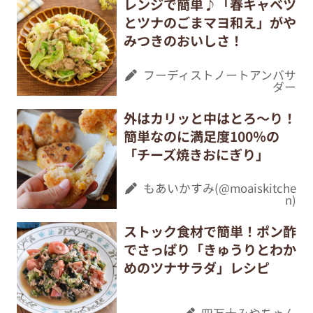
レンジで簡単♪「春キャベツ
とツナのごまマヨ和え」がや
みつきのおいしさ！
フーディストノートアンバサ
ダー
外はカリッと中はとろ～り！
簡単なのに満足度100％の
「チーズ焼きおにぎり」
もあいかすみ(@moaiskitche
n)
ストック食材で簡単！ポン酢
でさっぱり「きゅうりとわか
めのツナサラダ」レシピ
四万十みやちゃん