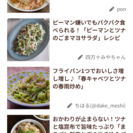
pon
ピーマン嫌いでもパクパク食
べられる！「ピーマンとツナ
のごまマヨサラダ」レシピ
四万十みやちゃん
フライパン1つでおいしさ増
し増し♪「春キャベツとツナ
の春雨炒め」
ちはる(@dake_meshi)
おかわりが止まらない！ツナ
と塩昆布で旨味たっぷり「ま