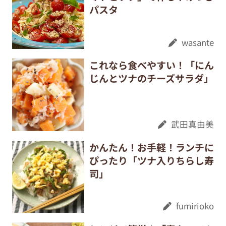
パスタ
wasante
これなら食べやすい！「にん
じんとツナのチーズサラダ」
武田真由美
かんたん！お手軽！ランチに
ぴったり「ツナ入りちらし寿
司」
fumirioko