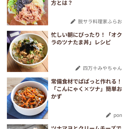
方とは？
脱サラ料理家ふらお
忙しい朝にぴったり！「オク
ラのツナたま丼」レシピ
四万十みやちゃん
常備食材でぱぱっと作れる！
「こんにゃく×ツナ」簡単お
かず
pon
ツナマヨとクリームチーズで