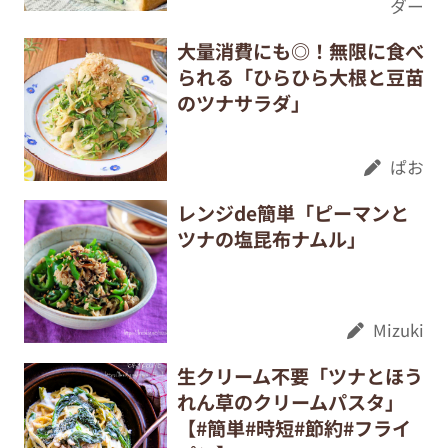
ダー
大量消費にも◎！無限に食べ
られる「ひらひら大根と豆苗
のツナサラダ」
ぱお
レンジde簡単「ピーマンと
ツナの塩昆布ナムル」
Mizuki
生クリーム不要「ツナとほう
れん草のクリームパスタ」
【#簡単#時短#節約#フライ