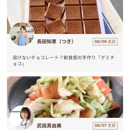
長田知恵（つき）
08/08 更新
溶けないチョコレート？新食感の手作り「グミチ
ョコ」
武田真由美
08/07 更新