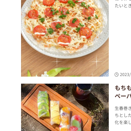
たいとき
2023/
もち
ペー
生春巻
ちとし
化を楽し