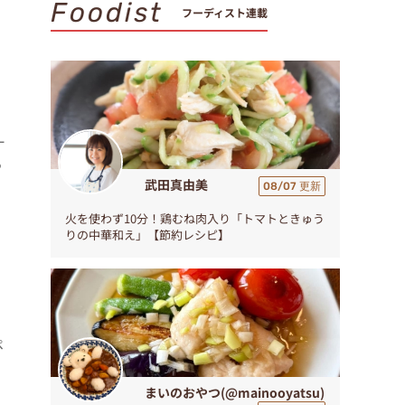
Foodist
フーディスト連載
ー
る
武田真由美
08/07 更新
火を使わず10分！鶏むね肉入り「トマトときゅう
りの中華和え」【節約レシピ】
ペ
！
まいのおやつ(@mainooyatsu)