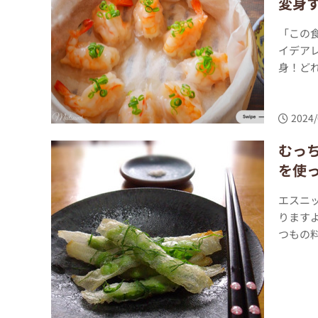
変身
「この
イデア
身！どれ
2024/
むっ
を使
エスニ
ります
つもの料