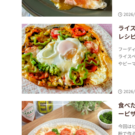
2026/
ライ
レシ
フーデ
ライス
やピーマ
2026/
食べ
ーピ
今回は
粉で作