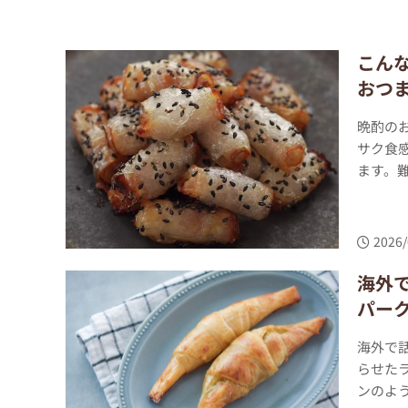
こん
おつ
晩酌の
サク食
ます。難
2026/
海外
パー
海外で
らせた
ンのよう