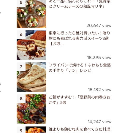
あと一品に悩んだらこれ！「夏野菜
とクリームチーズの和風マリネ」
ア
20,647 view
東京に行ったら絶対買いたい！贈り
物にも喜ばれる実力派スイーツ3選
【お取...
18,395 view
フライパンで焼ける！ふわもち食感
の手作り「ナン」レシピ
あ
18,182 view
い
ご飯がすすむ！「夏野菜の肉巻きお
かず」5選
14,247 view
誰よりも鶏むね肉を食べてきた料理