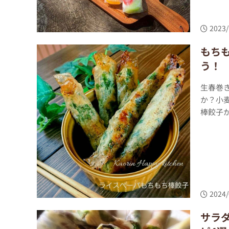
2023/
もち
う！
生春巻
か？小
棒餃子か
2024/
サラ