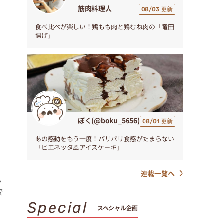
筋肉料理人
08/03 更新
食べ比べが楽しい！鶏もも肉と鶏むね肉の「竜田
揚げ」
ぼく(@boku_5656)
08/01 更新
あの感動をもう一度！パリパリ食感がたまらない
「ビエネッタ風アイスケーキ」
連載一覧へ
も
変
Special
スペシャル企画