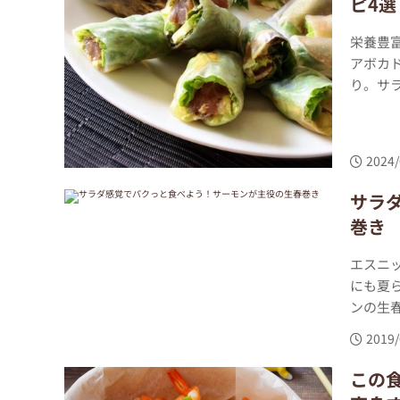
ピ4選
栄養豊
アボカ
り。サラ
2024/
サラ
巻き
エスニ
にも夏
ンの生春
2019/
この