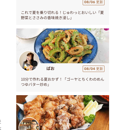
08/06 更新
これで夏を乗り切れる！じゅわっとおいしい「夏
野菜とささみの香味焼き浸し」
、
ト
ぱお
08/04 更新
10分で作れる夏おかず！「ゴーヤとちくわのめん
つゆバター炒め」
麦
べ