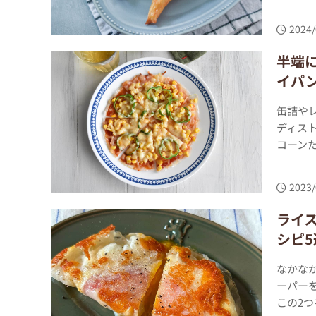
2024/
半端
イパ
缶詰や
ディス
コーンた
2023/
ライ
シピ5
なかな
ーパー
この2つ